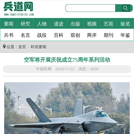
要闻
研究
人物
遗迹
出版
视频
艺苑
纵览
兵书
名言
战役
百科
双创
两岸
期刊
年鉴
位置：
首页
时讯要闻
＞
空军将开展庆祝成立75周年系列活动
中国军网 2024/11/22 浏览：3629