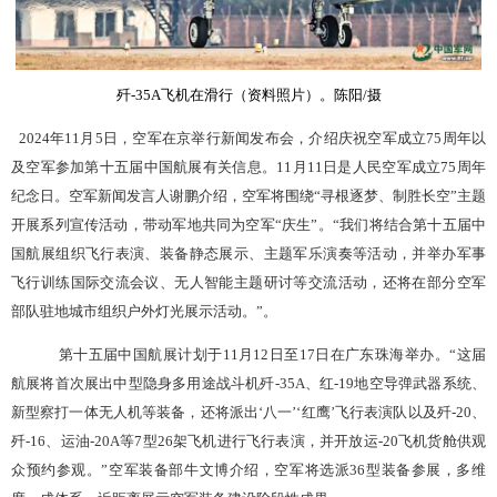
歼
-35A
飞机在滑行（资料照片）。陈阳
/
摄
2024
年11月5日，空军在京举行新闻发布会，介绍庆祝空军成立75周年以
及空军参加第十五届中国航展有关信息。
11
月11日是人民空军成立75周年
纪念日。空军新闻发言人谢鹏介绍，空军将围绕“寻根逐梦、制胜长空”主题
开展系列宣传活动，带动军地共同为空军“庆生”。“我们将结合第十五届中
国航展组织飞行表演、装备静态展示、主题军乐演奏等活动，并举办军事
飞行训练国际交流会议、无人智能主题研讨等交流活动，还将在部分空军
部队驻地城市组织户外灯光展示活动。”。
第十五届中国航展计划于
11
月
12
日至
17
日在广东珠海举办。
“
这届
航展将首次展出中型隐身多用途战斗机歼
-35A
、红
-19
地空导弹武器系统、
新型察打一体无人机等装备，还将派出
‘
八一
’‘
红鹰
’
飞行表演队以及歼
-20
、
歼
-16
、运油
-20A
等
7
型
26
架飞机进行飞行表演，并开放运
-20
飞机货舱供观
众预约参观。
”
空军装备部牛文博介绍，空军将选派
36
型装备参展，多维