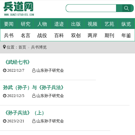
要闻
研究
人物
遗迹
出版
视频
艺苑
纵览
兵书
名言
战役
百科
双创
两岸
期刊
年鉴
位置：
首页
兵书博览
＞
《武经七书》
2022/12/7
山东孙子研究会
孙武（孙子）与《孙子兵法》
2022/12/5
山东孙子研究会
《孙子兵法》（上）
2023/2/21
山东孙子研究会