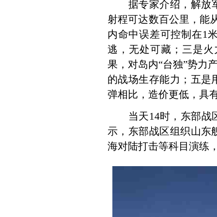
据专家介绍，解放
射程可达数百公里，能
内命中误差可控制在
1
逃，无处可藏；三是火
果，对岛内
“
台独
”
势力
的战场生存能力；五是
弹相比，造价更低，具
当天
14
时，东部战
示，东部战区组织山东
海对陆打击等科目演练