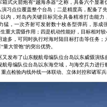
军箱式火箭炮有
“
越海杀器
”
之称，具备六个显著
从演习点位覆盖整个台岛；二是精度高，配备了
米以内，对岛内关键目标完全具备精准打击能力
力猛，一次齐射可发射数十枚各型弹药，形成
产生重大震慑作用；四是机动性能好，目标相对较
用途多，可同时执行对海对陆目标打击等任务；
有
“
量大管饱
”
的突出优势。
区又发布了山东舰航母编队位台岛以东威慑演练
舰航母编队位台岛以东海空域，与海空兵力进行
，重点检验内线外线一体联动、立体封控和诸军兵