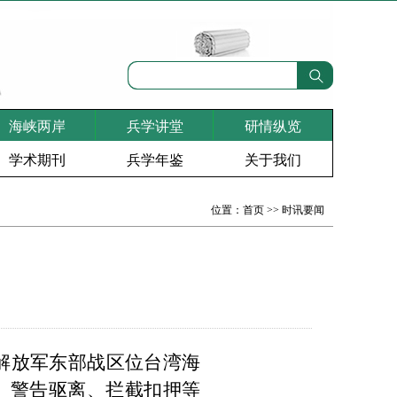
海峡两岸
兵学讲堂
研情纵览
学术期刊
兵学年鉴
关于我们
位置：
首页
>>
时讯要闻
解放军东部战区位台湾海
、警告驱离、拦截扣押等