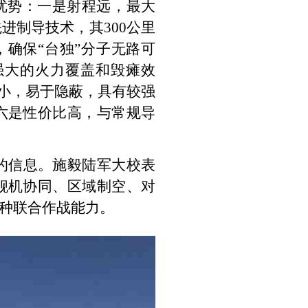
优势：一是射程远，最大
先进制导技术，其
300
公里
，确保
“
台独
”
分子无路可
强大的火力覆盖和毁瘫效
小，易于隐蔽，具有较强
六是性价比高，与常规导
的信息。施毅陆军大校表
舰机协同、区域制空、对
种联合作战能力。