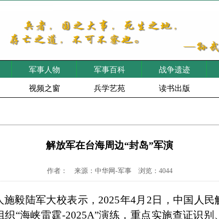
军事人物
军事百科
战争遗迹
视频之窗
兵学艺苑
读书出版
解放军在台海周边“封岛”军演
作者： 来源：中华网-军事 浏览：4044
人施毅陆军大校表示，
2025
年
4
月
2
日，中国人民
组织
“
海峡雷霆
-2025A”
演练，重点实施查证识别