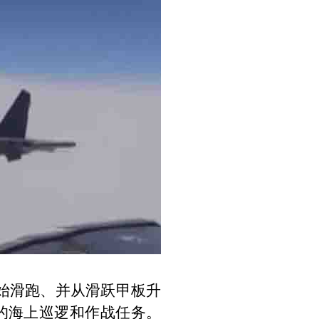
始滑跑、并从滑跃甲板升
的海上巡逻和作战任务。