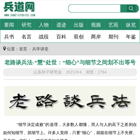
要闻
研究
人物
遗迹
出版
视频
艺苑
纵览
兵书
名言
战役
百科
双创
两岸
期刊
年鉴
位置：
首页
兵学讲堂
＞
老路谈兵法-“慧”处世：“细心”与细节之间划不出等号
山东孙子研究会 2025/9/4 浏览：2794
“
细节决定成败
”
的道理，大多数人都懂，而人与人的高下之差则在
如何知细节、抓细节上。许多人觉得，只要
“
细心
”
，就能在细节上不失察、