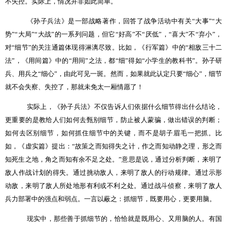
不失控。实际上，情况并非如此简单。
《孙子兵法》是一部战略著作，回答了战争活动中有关
“
大事
”“
大
势
”“
大局
”“
大战
”
的一系列问题，但它
“
好高
”
不
“
厌低
”
，
“
喜大
”
不
“
弃小
”
，
对
“
细节
”
的关注通篇体现得淋漓尽致。比如，《行军篇》中的
“
相敌三十二
法
”
，《用间篇》中的
“
用间
”
之法，都
“
细
”
得如
“
小学生的教科书
”
。孙子研
兵、用兵之
“
细心
”
，由此可见一斑。然而，如果就此认定只要
“
细心
”
，细节
就不会失察、失控了，那就未免太一厢情愿了！
实际上，《孙子兵法》不仅告诉人们依据什么细节得出什么结论，
更重要的是教给人们如何去甄别细节，防止被人蒙骗，做出错误的判断；
如何去区别细节，如何抓住细节中的关键，而不是胡子眉毛一把抓。比
如，《虚实篇》提出：
“
故策之而知得失之计，作之而知动静之理，形之而
知死生之地，角之而知有余不足之处。
”
意思是说，通过分析判断，来明了
敌人作战计划的得失。通过挑动敌人，来明了敌人的行动规律。通过示形
动敌，来明了敌人所处地形有利或不利之处。通过战斗侦察，来明了敌人
兵力部署中的强点和弱点。一言以蔽之：抓细节，既要用心，更要用脑。
现实中，那些善于抓细节的，恰恰就是既用心、又用脑的人。有国