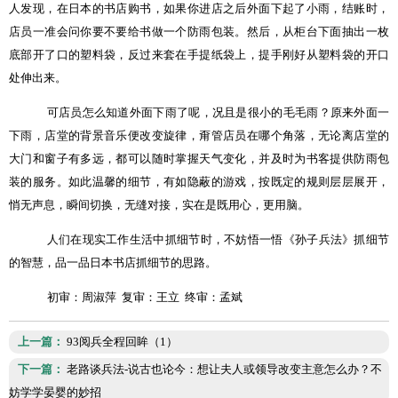
人发现，在日本的书店购书，如果你进店之后外面下起了小雨，结账时，
店员一准会问你要不要给书做一个防雨包装。然后，从柜台下面抽出一枚
底部开了口的塑料袋，反过来套在手提纸袋上，提手刚好从塑料袋的开口
处伸出来。
可店员怎么知道外面下雨了呢，况且是很小的毛毛雨？原来外面一
下雨，店堂的背景音乐便改变旋律，甭管店员在哪个角落，无论离店堂的
大门和窗子有多远，都可以随时掌握天气变化，并及时为书客提供防雨包
装的服务。如此温馨的细节，有如隐蔽的游戏，按既定的规则层层展开，
悄无声息，瞬间切换，无缝对接，实在是既用心，更用脑。
人们在现实工作生活中抓细节时，不妨悟一悟《孙子兵法》抓细节
的智慧，品一品日本书店抓细节的思路。
初审：周淑萍
复审：王立
终审：孟斌
上一篇：
93阅兵全程回眸（1）
下一篇：
老路谈兵法-说古也论今：想让夫人或领导改变主意怎么办？不
妨学学晏婴的妙招