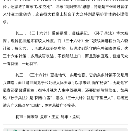
验，还渗透了道家
“
以柔克刚
”
、易家
“
阴阳变易
”
思想，特别是主张通过智谋
来转变力量劣势，这在很大程度上契合了大众特别是弱势群体的心理需
求。
其二，《三十六计》通俗易懂，凝练易记。《孙子兵法》博大精
深，理解把握起来有较大难度。而《三十六计》全书按战局进程分为六套
计策，每套六计，形成从优势到劣势、从进攻到退守的完整策略体系。这
三十六条计策，多用成语表述，不仅朗朗上口，而且形象直观，普通民众
一看就懂、一记就牢。
其三，《三十六计》更接地气，实用性强。它的条条计策不仅是用
兵谋略，而且是世间竞争和处理人际关系可以拿来即用的
“
秘诀
”
，无论达官
显贵还是普通百姓，都将其视为人生中既要用、还要防的智慧信条。如果
说《孙子兵法》是
“
阳春白雪
”
，那么《三十六计》就是
“
下里巴人
”
，后者更
适合广大民众的
“
口味
”
，更容易被广泛接受。
初审：周淑萍
复审：王立
终审：孟斌