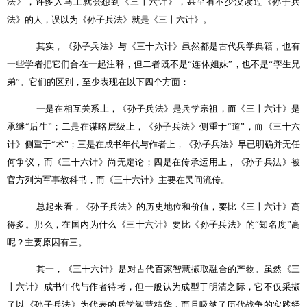
法》，许多人马上就会想到《三十六计》，甚至有不少没读过《孙子兵
法》的人，误以为《孙子兵法》就是《三十六计》。
其实，《孙子兵法》与《三十六计》虽然都是古代兵学典籍，也有
一些学者把它们合在一起注释，但二者既不是
“
连体姐妹
”
，也不是
“
孪生兄
弟
”
。它们的区别，至少表现在以下四个方面：
一是在相互关系上，《孙子兵法》是兵学宗祖，而《三十六计》是
承继
“
后生
”
；二是在谋略层级上，《孙子兵法》侧重于
“
道
”
，而《三十六
计》侧重于
“
术
”
；三是在成书年代与作者上，《孙子兵法》早已明确并无任
何争议，而《三十六计》尚无定论；四是在传承运用上，《孙子兵法》被
官方列为军事教科书，而《三十六计》主要在民间流传。
总起来看，《孙子兵法》的历史地位和价值，要比《三十六计》高
得多。那么，在国内为什么《三十六计》要比《孙子兵法》的
“
知名度
”
高
呢？主要原因有三。
其一，《三十六计》是对古代百家智慧撷取融合的产物。虽然《三
十六计》成书年代与作者待考，但一般认为成型于明清之际，它不仅采撷
了以《孙子兵法》为代表的兵学智慧精华，而且吸纳了历代战争的实践经