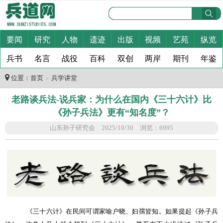
要闻
研究
人物
遗迹
出版
视频
艺苑
纵览
兵书
名言
战役
百科
双创
两岸
期刊
年鉴
位置：
首页
兵学讲堂
＞
老路谈兵法-说兵家：为什么在国内《三十六计》比
《孙子兵法》更有“知名度”？
山东孙子研究会 2025/10/30 浏览：6995
《三十六计》在民间可谓家喻户晓、妇孺皆知。如果提起《孙子兵