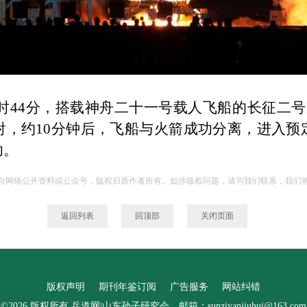
时
44
分，搭载神舟二十一号载人飞船的长征二号
射，约
10
分钟后，飞船与火箭成功分离，进入预
功。
自网络公开资料或公众号，版权归原作者所有。如涉版权问题，请与我们联系，我们
返回列表
回顶部
关闭页面
版权声明
期刊年鉴订阅
广告服务
网站纠错
©2026 版权所有 兵道网|山东孙子研究会 邮箱：sunziyanjiuhui@163.com