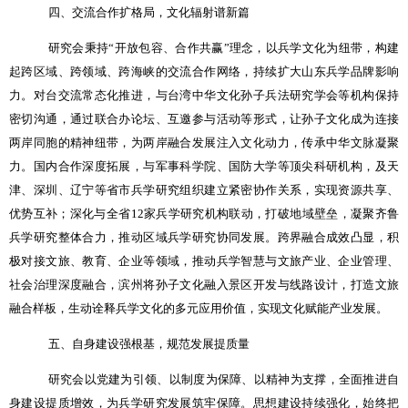
四、交流合作扩格局，文化辐射谱新篇
研究会秉持
“
开放包容、合作共赢
”
理念，以兵学文化为纽带，构建
起跨区域、跨领域、跨海峡的交流合作网络，持续扩大山东兵学品牌影响
力。对台交流常态化推进，与台湾中华文化孙子兵法研究学会等机构保持
密切沟通，通过联合办论坛、互邀参与活动等形式，让孙子文化成为连接
两岸同胞的精神纽带，为两岸融合发展注入文化动力，传承中华文脉凝聚
力。国内合作深度拓展，与军事科学院、国防大学等顶尖科研机构，及天
津、深圳、辽宁等省市兵学研究组织建立紧密协作关系，实现资源共享、
优势互补；深化与全省
12
家兵学研究机构联动，打破地域壁垒，凝聚齐鲁
兵学研究整体合力，推动区域兵学研究协同发展。跨界融合成效凸显，积
极对接文旅、教育、企业等领域，推动兵学智慧与文旅产业、企业管理、
社会治理深度融合，滨州将孙子文化融入景区开发与线路设计，打造文旅
融合样板，生动诠释兵学文化的多元应用价值，实现文化赋能产业发展。
五、自身建设强根基，规范发展提质量
研究会以党建为引领、以制度为保障、以精神为支撑，全面推进自
身建设提质增效，为兵学研究发展筑牢保障。思想建设持续强化，始终把