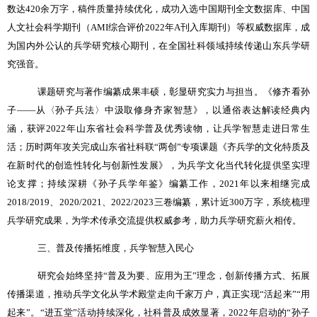
数达
420
余万字，稿件质量持续优化，成功入选中国期刊全文数据库、中国
人文社会科学期刊（
AMI
综合评价
2022
年
A
刊入库期刊）等权威数据库，成
为国内外公认的兵学研究核心期刊，在全国社科领域持续传递山东兵学研
究强音。
课题研究与著作编纂成果丰硕，彰显研究实力与担当。《修齐看孙
子
——
从〈孙子兵法〉中汲取修身齐家智慧》，以通俗表达解读经典内
涵，获评
2022
年山东省社会科学普及优秀读物，让兵学智慧走进日常生
活；历时两年攻关完成山东省社科联
“
两创
”
专项课题《齐兵学的文化特质及
在新时代的创造性转化与创新性发展》，为兵学文化当代转化提供坚实理
论支撑；持续深耕《孙子兵学年鉴》编纂工作，
2021
年以来相继完成
2018/2019
、
2020/2021
、
2022/2023
三卷编纂，累计近
300
万字，系统梳理
兵学研究成果，为学术传承交流提供权威参考，助力兵学研究薪火相传。
三、普及传播拓维度，兵学智慧入民心
研究会始终坚持
“
普及为要、应用为王
”
理念，创新传播方式、拓展
传播渠道，推动兵学文化从学术殿堂走向千家万户，真正实现
“
活起来
”“
用
起来
”
。
“
进五堂
”
活动持续深化，社科普及成效显著，
2022
年启动的
“
孙子