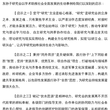
东孙子研究会以学术助推社会全面发展的生动事例给我们以深刻的启示：
【 启示之一】坚守
“
研究
”
主业是核心根基。
“
研究
”
是研究会的立身
之本、发展之魂，只有聚焦学术主业，以严谨治学态度深耕经典、对接时
代，才能永葆发展活力。研究会始终以《孙子研究》为依托，推动专家研
究与群众学习结合、自主研究与跨界协作结合、全面研究与重点攻关结
合、理论研究与现实应用结合，构建全方位研究格局，实现
“
以研立会、以
研兴会
”
，让兵学研究始终保持生命力与影响力。
【启示之二】秉持
“
同舟而济
”
是关键保障。践行孙子
“
上下同欲者
胜
”
智慧，坚持
“
资源共享、优势互补、联合作战
”
理念，打破地域与领域界
限，推动孙子文化与齐鲁各类传统文化、先进军事文化深度融通，深化与
政府、科研机构、企业等多方协作，通过表彰先进激发干事活力，构建共
建共享发展格局，以包容性发展践行孙子
“
全胜
”
思想，为研究会持续发展凝
聚强大合力。
【启示之三】铭记
“
饮水思源
”
是精神动力。研究会的发展离不开历
代前辈的耕耘奉献、各级部门的指导支持、合作单位的协同助力与社会各
界的关心帮扶。从老领导的创建呵护到职能部门的政策保障，从科研机构