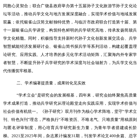
同胞心灵契合；联合广饶县政府举办第十五届孙子文化旅游节孙子文化论
坛等活动，推动兵学文化与地方发展深度融合，实现学术价值与地域发展
双赢；依托银雀山汉简文献独特优势，与临沂市政府联合打造第十届、第
十一届银雀山兵学讲堂，构筑特色鲜明的兵学研究高地，传承发扬简牍兵
学文化精髓。同时，积极指导支持新时代孙子文化创新发展交流会、兵学
智慧赋能经济发展研讨会、银雀山简书探兵学等系列活动，构建起覆盖理
论研究、应用实践、人才培养的多元化学术活动矩阵，汇聚海内外专家学
者智慧，不断提升孙子兵学研究的学术深度与社会辐射力，为兵学文化当
代传播筑牢根基。
二、学术编著提质量，成果转化见实效
“
学术立会
”
是研究会的发展根基，四年来，研究会始终聚焦高质量
学术成果打造，推动兵学研究从理论殿堂走向实践应用，实现学术价值与
社会价值有机统一。《孙子研究》双月刊作为核心学术阵地，坚守
“
学术立
刊、特色兴刊
”
理念，严格执行
“
不唯资历、不唯名气、只唯质量
”
用稿原则
与匿名评审制度，用心培育兵学研究新生力量，为青年学者搭建成长阶
梯。
2021
至
2025
年间，杂志累计编发
31
期，刊发学术论文
400
余篇、总字