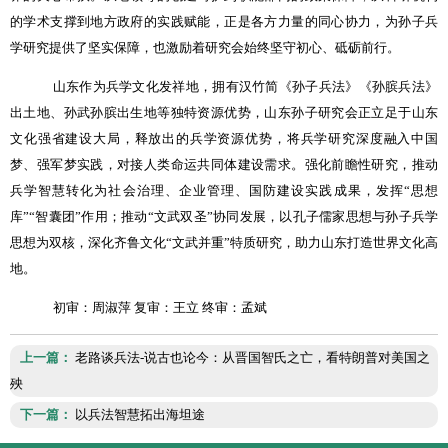
的学术支撑到地方政府的实践赋能，正是各方力量的同心协力，为孙子兵
学研究提供了坚实保障，也激励着研究会始终坚守初心、砥砺前行。
山东作为兵学文化发祥地，拥有汉竹简《孙子兵法》《孙膑兵法》
出土地、孙武孙膑出生地等独特资源优势，山东孙子研究会正立足于山东
文化强省建设大局，释放出的兵学资源优势，将兵学研究深度融入中国
梦、强军梦实践，对接人类命运共同体建设需求。强化前瞻性研究，推动
兵学智慧转化为社会治理、企业管理、国防建设实践成果，发挥
“
思想
库
”“
智囊团
”
作用；推动
“
文武双圣
”
协同发展，以孔子儒家思想与孙子兵学
思想为双核，深化齐鲁文化
“
文武并重
”
特质研究，助力山东打造世界文化高
地。
初审：周淑萍 复审：王立 终审：孟斌
上一篇：
老路谈兵法-说古也论今：从晋国智氏之亡，看特朗普对美国之
殃
下一篇：
以兵法智慧拓出海坦途