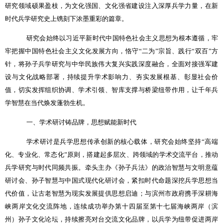
研究领域硕果盈枝，为文化强国、文化强省建设注入深厚兵学力量，在新
时代兵学研究史上镌刻下浓墨重彩的篇章。
研究会始终以习近平新时代中国特色社会主义思想为根本遵循，牢
牢把握中国特色社会主义文化发展方向，恪守
“
二为
”
宗旨、践行
“
双百
”
方
针，将孙子兵学研究与中华民族伟大复兴实践深度融合，全面对接强军建
设与文化战略部署，持续提升学术影响力、夯实发展根基、彰显社会价
值，切实发挥组织协调、学术引领、智库支撑与桥梁纽带作用，让千年兵
学智慧在当代焕发蓬勃生机。
一、学术研讨铸品牌，思想赋能新时代
学术研讨是兵学思想传承创新的核心载体，研究会始终坚持
“
高端
化、专业化、常态化
”
原则，搭建起多层次、跨领域的学术交流平台，推动
兵学研究与时代同频共振。牵头主办《孙子兵法》的政治智慧与文明意蕴
研讨会、孙子智慧与中国式现代化研讨会，紧扣时代命题深挖兵学思想当
代价值，让古老智慧为现实发展提供思想启迪；与滨州市政府携手深耕海
峡两岸文化交流阵地，连续成功举办第十四届至第十七届海峡两岸（滨
州）孙子文化论坛，持续擦亮对台交流文化品牌，以兵学为纽带促进两岸