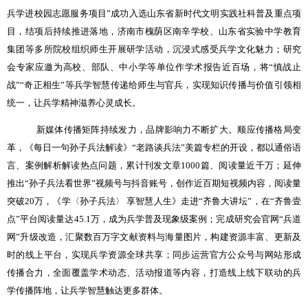
兵学进校园志愿服务项目
”
成功入选山东省新时代文明实践社科普及重点项
目，结项后持续推进落地，济南市槐荫区南辛学校、山东省实验中学教育
集团等多所院校组织师生开展研学活动，沉浸式感受兵学文化魅力；研究
会专家应邀为高校、部队、中小学等单位作学术报告近百场，将
“
慎战止
战
”“
奇正相生
”
等兵学智慧传递给师生与官兵，实现知识传播与价值引领相
统一，让兵学精神滋养心灵成长。
新媒体传播矩阵持续发力，品牌影响力不断扩大。顺应传播格局变
革，《每日一句孙子兵法解读》
“
老路谈兵法
”
美篇专栏的开设，都以通俗语
言、案例解析解读热点问题，累计刊发文章
1000
篇、阅读量近千万；延伸
推出
“
孙子兵法看世界
”
视频号与抖音账号，创作近百期短视频内容，阅读量
突破
20
万，《学〈孙子兵法〉 享智慧人生》走进
“
齐鲁大讲坛
”
，在
“
齐鲁壹
点
”
平台阅读量达
45.1
万，成为兵学普及现象级案例；完成研究会官网
“
兵道
网
”
升级改造，汇聚数百万字文献资料与海量图片，构建资源丰富、更新及
时的线上平台，实现兵学资源全球共享；同步运营官方公众号与网站形成
传播合力，全面覆盖学术动态、活动报道等内容，打造线上线下联动的兵
学传播阵地，让兵学智慧触达更多群体。