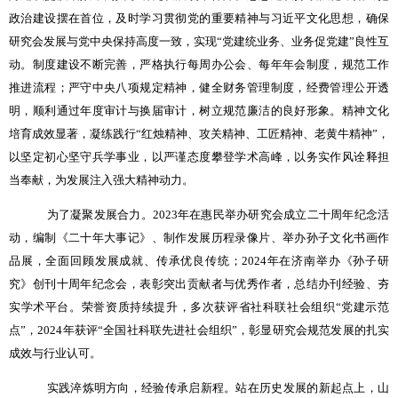
政治建设摆在首位，及时学习贯彻党的重要精神与习近平文化思想，确保
研究会发展与党中央保持高度一致，实现
“
党建统业务、业务促党建
”
良性互
动。制度建设不断完善，严格执行每周办公会、每年年会制度，规范工作
推进流程；严守中央八项规定精神，健全财务管理制度，经费管理公开透
明，顺利通过年度审计与换届审计，树立规范廉洁的良好形象。精神文化
培育成效显著，凝练践行
“
红烛精神、攻关精神、工匠精神、老黄牛精神
”
，
以坚定初心坚守兵学事业，以严谨态度攀登学术高峰，以务实作风诠释担
当奉献，为发展注入强大精神动力。
为了凝聚发展合力。
2023
年在惠民举办研究会成立二十周年纪念活
动，编制《二十年大事记》、制作发展历程录像片、举办孙子文化书画作
品展，全面回顾发展成就、传承优良传统；
2024
年在济南举办《孙子研
究》创刊十周年纪念会，表彰突出贡献者与优秀作者，总结办刊经验、夯
实学术平台。荣誉资质持续提升，多次获评省社科联社会组织
“
党建示范
点
”
，
2024
年获评
“
全国社科联先进社会组织
”
，彰显研究会规范发展的扎实
成效与行业认可。
实践淬炼明方向，经验传承启新程。站在历史发展的新起点上，山