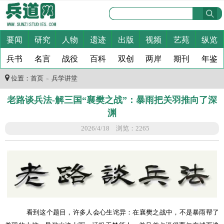
要闻
研究
人物
遗迹
出版
视频
艺苑
纵览
兵书
名言
战役
百科
双创
两岸
期刊
年鉴
位置：
首页
兵学讲堂
＞
老路谈兵法-解三国“襄樊之战”：暴雨把关羽推向了深
渊
2026/4/18 浏览：2265
看到这个题目，许多人会心生诧异：在襄樊之战中，不是暴雨帮了