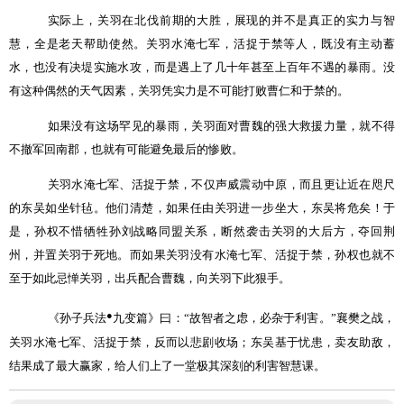
实际上，关羽在北伐前期的大胜，展现的并不是真正的实力与智
慧，全是老天帮助使然。关羽水淹七军，活捉于禁等人，既没有主动蓄
水，也没有决堤实施水攻，而是遇上了几十年甚至上百年不遇的暴雨。没
有这种偶然的天气因素，关羽凭实力是不可能打败曹仁和于禁的。
如果没有这场罕见的暴雨，关羽面对曹魏的强大救援力量，就不得
不撤军回南郡，也就有可能避免最后的惨败。
关羽水淹七军、活捉于禁，不仅声威震动中原，而且更让近在咫尺
的东吴如坐针毡。他们清楚，如果任由关羽进一步坐大，东吴将危矣！于
是，孙权不惜牺牲孙刘战略同盟关系，断然袭击关羽的大后方，夺回荆
州，并置关羽于死地。而如果关羽没有水淹七军、活捉于禁，孙权也就不
至于如此忌惮关羽，出兵配合曹魏，向关羽下此狠手。
●
《孙子兵法
九变篇》曰：
“
故智者之虑，必杂于利害。
”
襄樊之战，
关羽水淹七军、活捉于禁，反而以悲剧收场；东吴基于忧患，卖友助敌，
结果成了最大赢家，给人们上了一堂极其深刻的利害智慧课。