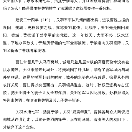
关羽的大忙，导致水淹七军、活捉于禁等人，并且差点逼得曹仁弃城而逃
吗？怎么可能是暴雨把关羽推向了深渊呢？这就需要作一番分析。
建安二十四年（
219
），关羽率军从荆州南郡出兵，进攻曹魏占据的
襄阳、樊城，史称襄樊之战，亦称关羽北伐。此战中，关羽先是围困襄
阳、樊城，曹操派于禁率军前去救援。这一年秋天，大雨不停，汉水泛
滥，平地水深数丈，于禁所督领的七军全都被淹，于禁遂向关羽投降，关
羽又斩杀了曹魏将军庞德。
曹仁带领几千人马守樊城，城墙只差几层木板的高度而侥幸没有被
洪水淹没。关羽乘船来到城外，将樊城围了好几层，隔断了曹军城内与城
外的联系。徐晃的援军赶到的时候，城外的水势也稍有减退。徐晃从外围
攻打关羽，曹仁得以突围而出，关羽领兵退走。这时，孙权已派兵夺占江
陵，把关羽将士的妻子儿女全都俘虏，关羽的军队因此溃败。孙权派遣兵
将迎击关羽，在临沮将关羽及其儿子关平斩杀。
关羽水淹七军，活捉于禁，关羽
“
威震华夏
”
。曹操曾与众人商议把
都城从许县迁走，以避开关羽的锋芒，后在司马懿、蒋济等人的劝阻下，
才放弃了这个念头。