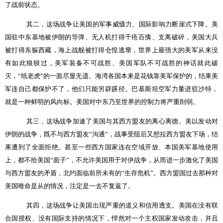
了战前状态。
其二，这场战争让美国的军事威慑力、国际影响力断崖式下降。美
国驻中东基地被伊朗的导弹、无人机打得千疮百痍、支离破碎，美国大兵
被打得东躲西藏，海上战舰被打得仓惶逃窜，世界上最强大的美军从来没
有如此狼狈过，美军装备不可战胜、美国军队不可战胜的神话就此破
灭，
“
纸老虎
”
的一面尽显无遗。海湾各国本来是花钱靠美军保护的，结果美
军连自己都保护不了，他们只能另辟蹊径。巴基斯坦空军力量进驻沙特，
就是一种鲜明的风向标。美国对中东乃至世界的控制力将严重削弱。
其三，这场战争加速了美国与其西方盟友的离心离德。美以发动对
伊朗的战争，既不与西方盟友
“
沟通
”
，战事受阻后又想拉西方盟友下场，结
果遭到了全面拒绝。甚至一些西方国家连在空域开放、本国美军基地使用
上，都不给美国
“
面子
”
，不允许美国用于对伊战争，从而进一步激化了美国
与西方盟友的矛盾，北约面临前所未有的
“
生存危机
”
。西方盟国过去那种对
美国唯命是从的情况，注定是一去不复返了。
其四，这场战争让美国出现严重的道义和信用透支。美国在没有联
合国授权、没有国际支持的情况下，悍然对一个主权国家发动攻击，并且