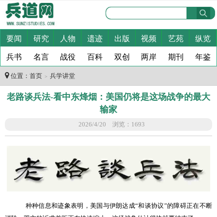
要闻
研究
人物
遗迹
出版
视频
艺苑
纵览
兵书
名言
战役
百科
双创
两岸
期刊
年鉴
位置：
首页
兵学讲堂
＞
老路谈兵法-看中东烽烟：美国仍将是这场战争的最大
输家
2026/4/20 浏览：1693
种种信息和迹象表明，美国与伊朗达成
“
和谈协议
”
的障碍正在不断