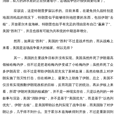
消除，双方的诉求差距正在快速缩小，这场战争估计很快就要结束了。
应该说，这是特朗普梦寐以求的。目前来看，在避免持久战特别是
地面消耗战的情况下，特朗普似乎能够得到他想要的东西，包括伊朗
“
去
核
”
，开放霍尔木兹海峡。特朗普也似乎有充足的理由宣布自己
“
赢麻了
”
、
美国
“
胜利了
”
，并且也很有可能为共和党的中期选举增分。
然而，如果说
“
胜利
”
，美国的
“
胜利
”
不过是战术性的，而从战略上
来看，美国是这场战争最大的输家。何以见得？
其一，美国的主要战争目标并没有实现。美国虽然炸死了伊朗最高
领袖哈梅内伊，但不过是把老哈梅内伊变成了小哈梅内伊；虽然炸死了众
多伊朗高官，但不过是帮助伊朗高层充实了新鲜血液；虽然在物质上对伊
朗实施了毁灭性打击，但在精神上、凝聚力上助推了伊朗。总之，美国不
仅没有实现推翻伊朗现政权的目标，反而巩固了它的统治。再从伊核上来
看，所谓
“
伊朗对美国的核威胁
”
，并不是一种现实存在，只是以色列的一种
叙事与渲染，美国
“
消除伊核
”
，并不是基于
“
美国优先
”
，而是基于
“
以色列
优先
”
。伊朗
“
去核
”
，是美国帮助以色列实现了战争目标，而美国除了对伊
朗让步，几乎得不到什么。至于霍尔木兹海峡得到开放，不过是重新回到