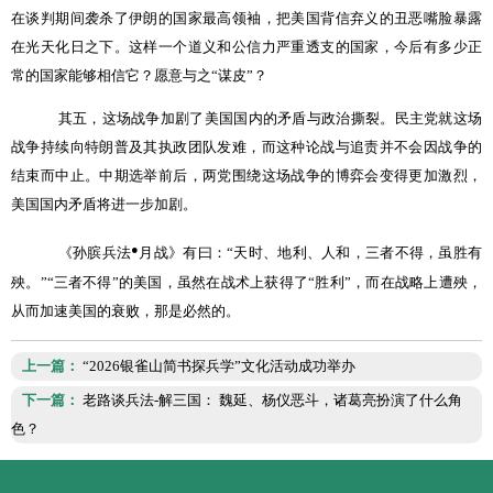
在谈判期间袭杀了伊朗的国家最高领袖，把美国背信弃义的丑恶嘴脸暴露
在光天化日之下。这样一个道义和公信力严重透支的国家，今后有多少正
常的国家能够相信它？愿意与之
“
谋皮
”
？
其五，这场战争加剧了美国国内的矛盾与政治撕裂。民主党就这场
战争持续向特朗普及其执政团队发难，而这种论战与追责并不会因战争的
结束而中止。中期选举前后，两党围绕这场战争的博弈会变得更加激烈，
美国国内矛盾将进一步加剧。
●
《孙膑兵法
月战》有曰：
“
天时、地利、人和，三者不得，虽胜有
殃。
”“
三者不得
”
的美国，虽然在战术上获得了
“
胜利
”
，而在战略上遭殃，
从而加速美国的衰败，那是必然的。
上一篇：
“2026银雀山简书探兵学”文化活动成功举办
下一篇：
老路谈兵法-解三国： 魏延、杨仪恶斗，诸葛亮扮演了什么角
色？