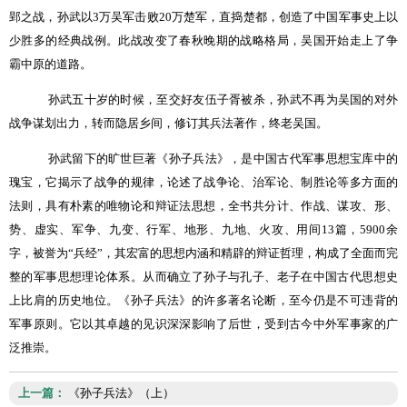
郢之战，孙武以
3
万吴军击败
20
万楚军，直捣楚都，创造了中国军事史上以
少胜多的经典战例。此战改变了春秋晚期的战略格局，吴国开始走上了争
霸中原的道路。
孙武五十岁的时候，至交好友伍子胥被杀，孙武不再为吴国的对外
战争谋划出力，转而隐居乡间，修订其兵法著作，终老吴国。
孙武留下的旷世巨著《孙子兵法》，是中国古代军事思想宝库中的
瑰宝，它揭示了战争的规律，论述了战争论、治军论、制胜论等多方面的
法则，具有朴素的唯物论和辩证法思想，全书共分计、作战、谋攻、形、
势、虚实、军争、九变、行军、地形、九地、火攻、用间
13
篇，
5900
余
字，被誉为
“
兵经”，其宏富的思想内涵和精辟的辩证哲理，构成了全面而完
整的军事思想理论体系。从而确立了孙子与孔子、老子在中国古代思想史
上比肩的历史地位。《孙子兵法》的许多著名论断，至今仍是不可违背的
军事原则。它以其卓越的见识深深影响了后世，受到古今中外军事家的广
泛推崇。
上一篇：
《孙子兵法》（上）