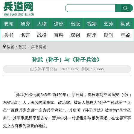
要闻
研究
人物
遗迹
出版
视频
艺苑
纵览
兵书
名言
战役
百科
双创
两岸
期刊
年鉴
位置：
首页
兵书博览
＞
孙武（孙子）与《孙子兵法》
山东孙子研究会 2022/12/5 浏览：20385
孙武
(
约公元前
545
年
-
前
470
年
)
，字长卿，春秋末期齐国乐安（今山
东省北部）人，著名的军事家、政治家。被后人尊称为
“
孙子
”“
孙武子
”“
兵
圣
”“
百世兵家之师
”“
东方兵学鼻祖
”
。其所著《孙子兵法》被誉为“兵学圣
典”。其军事思想享誉古今、蜚声中外，对后世影响极为深远，在世界军事
史上占有极为重要的地位。