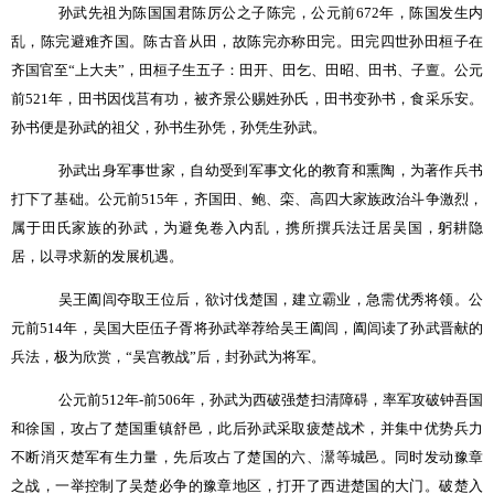
孙武先祖为陈国国君陈厉公之子陈完，公元前
672
年，陈国发生内
乱，陈完避难齐国。陈古音从田，故陈完亦称田完。田完四世孙田桓子在
齐国官至
“
上大夫”，田桓子生五子：田开、田乞、田昭、田书、子亶。公元
前
521
年，田书因伐莒有功，被齐景公赐姓孙氏，田书变孙书，食采乐安。
孙书便是孙武的祖父，孙书生孙凭，孙凭生孙武。
孙武出身军事世家，自幼受到军事文化的教育和熏陶，为著作兵书
打下了基础。公元前
515
年，齐国田、鲍、栾、高四大家族政治斗争激烈，
属于田氏家族的孙武，为避免卷入内乱，携所撰兵法迁居吴国，躬耕隐
居，以寻求新的发展机遇。
吴王阖闾夺取王位后，欲讨伐楚国，建立霸业，急需优秀将领。公
元前
514
年，吴国大臣伍子胥将孙武举荐给吴王阖闾，阖闾读了孙武晋献的
兵法，极为欣赏，“吴宫教战”后，封孙武为将军。
公元前
512
年
-
前
506
年，孙武为西破强楚扫清障碍，率军攻破钟吾国
和徐国，攻占了楚国重镇舒邑，此后孙武采取疲楚战术，并集中优势兵力
不断消灭楚军有生力量，先后攻占了楚国的六、灊等城邑。同时发动豫章
之战，一举控制了吴楚必争的豫章地区，打开了西进楚国的大门。破楚入