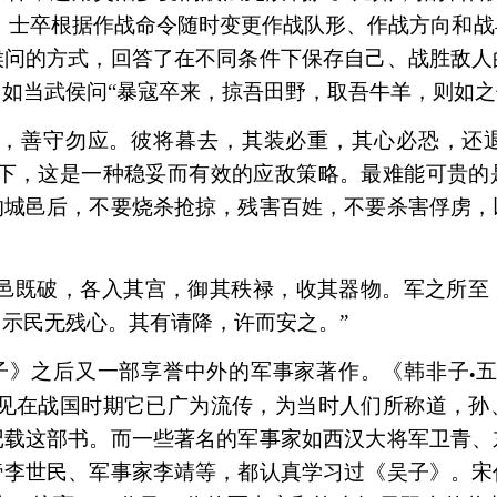
”。士卒根据作战命令随时变更作战队形、作战方向和
侯问的方式，回答了在不同条件下保存自己、战胜敌人
如当武侯问“暴寇卒来，掠吾田野，取吾牛羊，则如之
强，善守勿应。彼将暮去，其装必重，其心必恐，还
况下，这是一种稳妥而有效的应敌策略。最难能可贵的
的城邑后，不要烧杀抢掠，残害百姓，不要杀害俘虏，
城邑既破，各入其宫，御其秩禄，收其器物。军之所至
示民无残心。其有请降，许而安之。”
子》之后又一部享誉中外的军事家著作。《韩非子
五
●
可见在战国时期它已广为流传，为当时人们所称道，孙
记载这部书。而一些著名的军事家如西汉大将军卫青、
帝李世民、军事家李靖等，都认真学习过《吴子》。宋