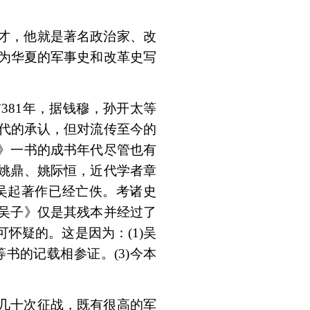
才，他就是著名政治家、改
为华夏的军事史和改革史写
前
381
年，据钱穆，孙开太等
代的承认，但对流传至今的
》一书的成书年代尽管也有
姚鼎、姚际恒，近代学者章
吴起著作已经亡佚。考诸史
吴子》仅是其残本并经过了
可怀疑的。这是因为：
(1)
吴
等书的记载相参证。
(3)
今本
几十次征战，既有很高的军