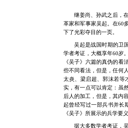
继姜尚、孙武之后，
革家和军事家吴起。在
60
下了光彩夺目的一页。
吴起是战国时期的卫
学者考证，大概享年
60
岁
《吴子》六篇的真伪的看
些不同看法，但是，任何
太炎、梁启超、郭沫若等
实，有一点可以肯定：虽
后人的加工，但是，其内
起曾经写过一部兵书并长
《吴子》所展示的兵学要
据大多数学者考证，