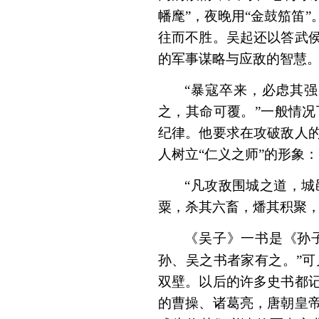
幡麾”，夜晚用“金鼓笳笛
往而不胜。吴起还以答武
的军事谋略与应敌的智慧。
“暴寇卒来，必虑其
之，其命可覆。”一般情
纪律。他要求在攻破敌人
人树立“仁义之师”的形象：
“凡攻敌围城之道，
粟，杀其六畜，燔其积聚，
《吴子》一书是《孙
孙、吴之书者家有之。”
双壁。以后的许多史书都
的曹操、诸葛亮，唐朝皇