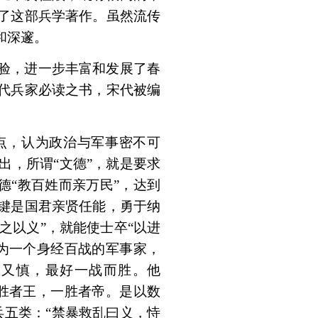
了这部兵学著作。虽然流传
和深邃。
验，进一步丰富和发展了春
代兵家必读之书，宋代被编
点，认为政治与军事密不可
出，所谓“文德”，就是要求
德“教百姓而亲万民”，达到
键是国君亲贤任能，勇于纳
之以义”，就能使士卒“以进
为一个身经百战的军事家，
之又慎，最好一战而胜。他
胜者王，一胜者帝。是以数
兵五类：“禁暴救乱曰义，恃