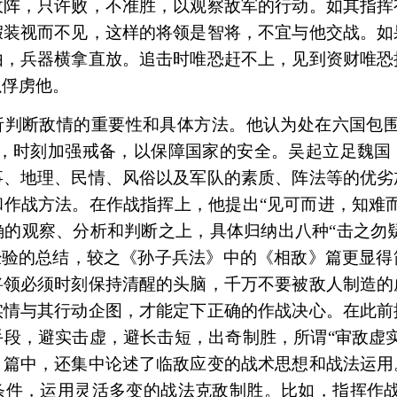
敌阵，只许败，不准胜，以观察敌军的行动。如其指挥
假装视而不见，这样的将领是智将，不宜与他交战。如
由，兵器横拿直放。追击时唯恐赶不上，见到资财唯恐
以俘虏他。
析判断敌情的重要性和具体方法。他认为处在六国包围
针，时刻加强戒备，以保障国家的安全。吴起立足魏国
事、地理、民情、风俗以及军队的素质、阵法等的优劣
作战方法。在作战指挥上，他提出“见可而进，知难
的观察、分析和判断之上，具体归纳出八种“击之勿疑
经验的总结，较之《孙子兵法》中的《相敌》篇更显
将领必须时刻保持清醒的头脑，千万不要被敌人制造的
实情与其行动企图，才能定下正确的作战决心。在此前
段，避实击虚，避长击短，出奇制胜，所谓“审敌虚
》篇中，还集中论述了临敌应变的战术思想和战法运用
条件，运用灵活多变的战法克敌制胜。比如，指挥作战