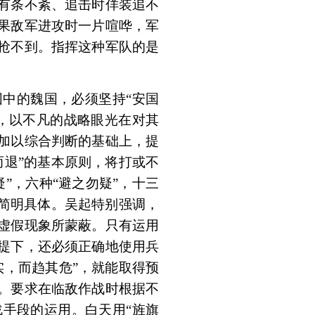
有条不紊、追击时佯装追不
果敌军进攻时一片喧哗，军
抢不到。指挥这种军队的是
中的魏国，必须坚持“安国
，以不凡的战略眼光在对其
加以综合判断的基础上，提
而退”的基本原则，将打或不
”，六种“避之勿疑”，十三
得简明具体。吴起特别强调，
虚假现象所蒙蔽。只有运用
提下，还必须正确地使用兵
实，而趋其危”，就能取得预
。要求在临敌作战时根据不
手段的运用。白天用“旌旗