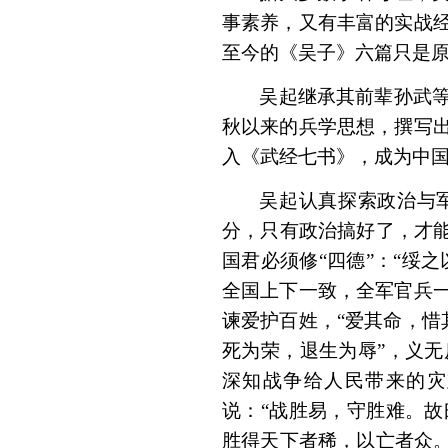
事素养，又有丰富的实战
至今的《吴子》六篇只是
吴起继承其前辈孙武
秋以来的兵学思想，撰写
入《武经七书》，成为中
吴起认真探索政治与
分，只有政治搞好了，才能
国君必须修“四德”：“绥
全国上下一致，全军官兵
谏爱护百姓，“爱其命，惜
死为荣，退生为辱”，义
深知战争给人民带来的灾
说：“战胜易，守胜难。
胜得天下者稀，以亡者众。