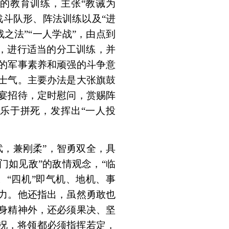
的教育训练，主张“教诫为
战斗队形、阵法训练以及“进
战之法”“一人学战”，由点到
点，进行适当的分工训练，并
的军事素养和顽强的斗争意
士气。主要办法是大张旗鼓
宴招待，定时慰问，赏赐阵
乐于拼死，发挥出“一人投
武，兼刚柔”，智勇双全，具
出门如见敌”的敌情观念，“临
。“四机”即气机、地机、事
力。他还指出，虽然勇敢也
身精神外，还必须果决、坚
情况，将领都必须指挥若定，