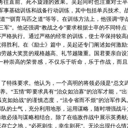
勇往直前、死不旋踵的效果。吴起同时也注重对士卒
军事基础训练和战备行动训练，其中包括单兵技术、
之道”“驯育马匹之道”等等。在训练方法上，他强调“学
三军”。他还强调“教战之令”要求根据士卒的不同特
序严格执行。通过严格的经常的训练，使士卒保持较高
取得胜利。在《励士》篇中，吴起还专门阐述如何激励
功劳越大奖赏的规格越高、礼节越隆重。国君要亲自设
一种崇高的荣誉感，不仅乐于听命，乐于作战，而且
了特殊要求。他认为，一个高明的将领必须是“总文
素养。“五情”即要求具有“治众如治寡”的治军才能，“
虽克如始战”的谨慎态度，“法令省而不烦”的治军作风
部队的士气，充分利用地形，运用谋略，随时增强战斗
勇敢必须与谋略相结合。除了在临敌作战中展示英勇献
存亡之地，“必死则生，幸生则死”。无论出现什么