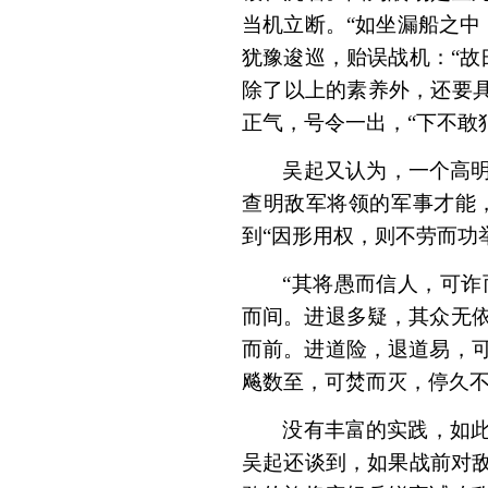
当机立断。“如坐漏船之中
犹豫逡巡，贻误战机：“故
除了以上的素养外，还要具
正气，号令一出，“下不敢
吴起又认为，一个高明
查明敌军将领的军事才能
到“因形用权，则不劳而功
“其将愚而信人，可
而间。进退多疑，其众无
而前。进道险，退道易，
飚数至，可焚而灭，停久不
没有丰富的实践，如
吴起还谈到，如果战前对敌