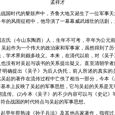
孟祥才
在战国时代的鼙鼓声中，齐鲁大地又诞生了一位军事天
多年的风雨征程中，他导演了一幕幕威武雄壮的活剧，
国左氏（今山东陶西）人，生年不可考，卒年为公元
。吴起作为一个伟大的政治家和军事家，虽然得到了历
法，学术界则颇多歧义。本来，在清代以前，对《吴子
人也没有对吴起与该书的关系提出疑义。直至清朝学者
才明确提出《吴子》为后人伪托，前人所述的真实的
然吴起的著作在流传过程中亡佚了相当一部分，今本《
容基本上反映了吴起的军事思想，它与吴起的关系是无
期流传。
(2)
今本《吴子》的不少内容可以与《史记》
义符合战国的时代特点与吴起的军事思想。
吴起早年即熟读《孙子兵法》及其他兵家著作，指挥过