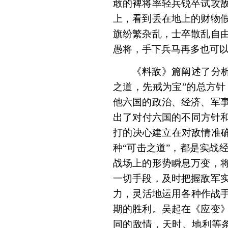
敢的裨将率轻兵锐卒试攻
上，看到丢在地上的财物
旗纷繁杂乱，士卒散乱自
愚将，手下兵马再多也可
《料敌》篇阐述了分
之道，先戒为宝”的总方
他六国的政治、经济、军
出了对付六国的不同方针和
打的决心建立在对敌情准确
种“可击之道”，都是实战
战场上的形势瞬息万变，
一切手段，及时把握敌军
力，灵活地运用各种作战手
期的胜利。吴起在《应变
同的敌情，天时、地利等