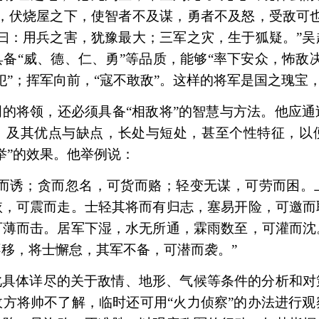
，伏烧屋之下，使智者不及谋，勇者不及怒，受敌可
曰：用兵之害，犹豫最大；三军之灾，生于狐疑。”
备“威、德、仁、勇”等品质，能够“率下安众，怖敌
犯”；挥军向前，“寇不敢敌”。这样的将军是国之瑰宝，
的将领，还必须具备“相敌将”的智慧与方法。他应
，及其优点与缺点，长处与短处，甚至个性特征，以
举”的效果。他举例说：
诈而诱；贪而忽名，可货而赂；轻变无谋，可劳而困。
依，可震而走。士轻其将而有归志，塞易开险，可邀而
可薄而击。居军下湿，水无所通，霖雨数至，可灌而沈
移，将士懈怠，其军不备，可潜而袭。”
此具体详尽的关于敌情、地形、气候等条件的分析和对
方将帅不了解，临时还可用“火力侦察”的办法进行