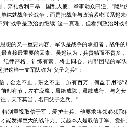
刚，弃礼贪利曰暴，国乱人疲、举事动众曰逆。”隐约
是单纯就战争论战争，而是把战争与政治紧密联系起来
不到“战争是政治的继续”这一真理，但看到政治对战
事思想的又一重要内容。军队是战争的承担者，战争
最直接最重要的因素。吴起认为，兵贵精而不贵多，
、纪律严格、训练有素、将士同心、内部团结的军队
起把这样一支军队称为“父子之兵”：
不信，金之不止，鼓之不进，虽有百万，何益于用
?
所
，前却有节，左右应魔，虽绝成陈，虽散成行。与之安
往，天下莫当，名曰父子之兵。”
，特别重视取信于军，爱护士兵。他要求将领必须取
，才能发挥巨大的战斗力。吴起本人是取信于军、爱