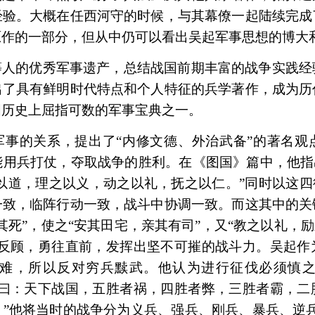
经验。大概在任西河守的时候，与其幕僚一起陆续完成
原作的一部分，但从中仍可以看出吴起军事思想的博大
等人的优秀军事遗产，总结战国前期丰富的战争实践经
出了具有鲜明时代特点和个人特征的兵学著作，成为历
国历史上屈指可数的军事宝典之一。
军事的关系，提出了“内修文德、外治武备”的著名观
用兵打仗，夺取战争的胜利。在《图国》篇中，他指
之以道，理之以义，动之以礼，抚之以仁。”同时以这四
一致，临阵行动一致，战斗中协调一致。而这其中的关
其死”，使之“安其田宅，亲其有司”，又“教之以礼，励
无反顾，勇往直前，发挥出坚不可摧的战斗力。吴起作
难，所以反对穷兵黩武。他认为进行征伐必须慎
故曰：天下战国，五胜者祸，四胜者弊，三胜者霸，二
”他将当时的战争分为义兵、强兵、刚兵、暴兵、逆