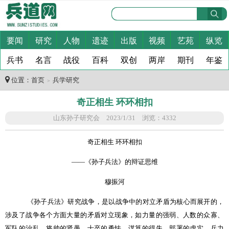
要闻
研究
人物
遗迹
出版
视频
艺苑
纵览
兵书
名言
战役
百科
双创
两岸
期刊
年鉴
位置：
首页
兵学研究
＞
奇正相生 环环相扣
山东孙子研究会 2023/1/31 浏览：4332
奇正相生 环环相扣
——《孙子兵法》的辩证思维
穆振河
《孙子兵法》研究战争，是以战争中的对立矛盾为核心而展开的，
涉及了战争各个方面大量的矛盾对立现象，如力量的强弱、人数的众寡、
军队的治乱、将帅的贤愚、士卒的勇怯、谋算的得失、部署的虚实、兵力