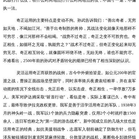
武器打什么仗，在什么时间地点打什么时间地点的仗，不固守一途，不偏
执一法。
奇正运用的主要特点是变动不拘。孙武告诉我们：“善出奇者，无穷
如天地，不竭如江河。”善于出奇制胜的将帅，其战法变化就像天地那样不
可穷尽，像江河那样不会枯竭。“战势不过奇正，奇正之变不可胜穷也。奇
正相生，如循环之无端，孰能穷之？”战术不过奇正，但奇正变化起来却无
穷无尽。奇正相互转化，就像圆环环绕不绝，无始无终，谁也不能穷尽。
不难看出，
2500
年前的孙武对矛盾转化的规律已经有了相当深刻的认识。
灵活运用奇正而获胜的战例，古今中外俯拾皆是。如公元
200
年的官
渡之战，曹操正面战场坚壁固守，同时亲率骑兵夜袭袁绍粮草，并在袁军
动摇的情况下全线出击，先正后奇、以实击虚、奇正相生，一举俘敌
7
万多
人。美军对萨达姆采取“斩首行动”，看似是奇，实际上蓄谋已久，奇中有
正，最终导致伊拉克政权更替。我军是善于活学活用奇正的军队，
1938
年
3
月的神头岭一战，我军以
1
个旅的兵力隐蔽突袭，仅用
2
个小时就歼敌
1500
余人，连日军也称之为“第一流的游击战术”。新中国成立后的几场大仗也是
活用奇正的经典，如抗美援朝战争，志愿军入朝前确定了防御方针，但毛
泽东敏锐捕捉到麦克阿瑟麻痹轻敌、分散冒进的战机，果断电令彭德怀组