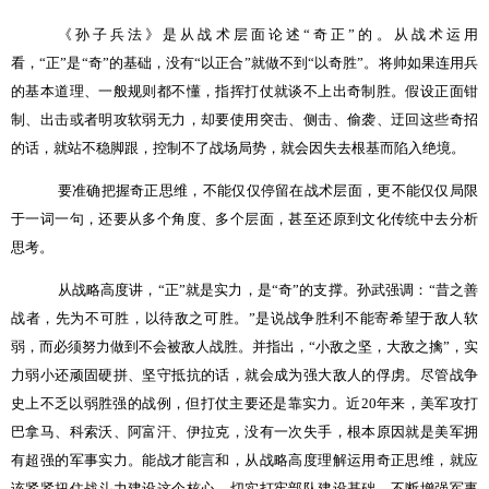
《孙子兵法》是从战术层面论述“奇正”的。从战术运用
看，“正”是“奇”的基础，没有“以正合”就做不到“以奇胜”。将帅如果连用兵
的基本道理、一般规则都不懂，指挥打仗就谈不上出奇制胜。假设正面钳
制、出击或者明攻软弱无力，却要使用突击、侧击、偷袭、迂回这些奇招
的话，就站不稳脚跟，控制不了战场局势，就会因失去根基而陷入绝境。
要准确把握奇正思维，不能仅仅停留在战术层面，更不能仅仅局限
于一词一句，还要从多个角度、多个层面，甚至还原到文化传统中去分析
思考。
从战略高度讲，“正”就是实力，是“奇”的支撑。孙武强调：“昔之善
战者，先为不可胜，以待敌之可胜。”是说战争胜利不能寄希望于敌人软
弱，而必须努力做到不会被敌人战胜。并指出，“小敌之坚，大敌之擒”，实
力弱小还顽固硬拼、坚守抵抗的话，就会成为强大敌人的俘虏。尽管战争
史上不乏以弱胜强的战例，但打仗主要还是靠实力。近
20
年来，美军攻打
巴拿马、科索沃、阿富汗、伊拉克，没有一次失手，根本原因就是美军拥
有超强的军事实力。能战才能言和，从战略高度理解运用奇正思维，就应
该紧紧扭住战斗力建设这个核心，切实打牢部队建设基础，不断增强军事