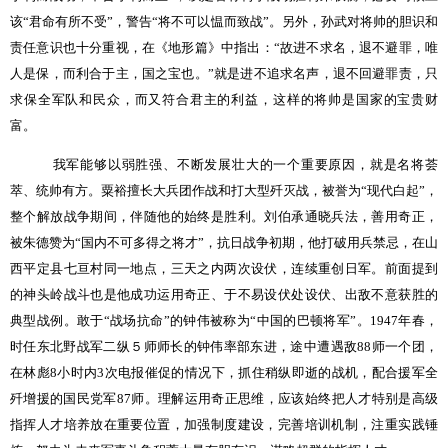
该“君命有所不受”，警告“将不可以愠而致战”。另外，孙武对将帅的胆识和
责任意识也十分重视，在《地形篇》中指出：“故进不求名，退不避罪，唯
人是保，而利合于主，国之宝也。”就是进不追求名声，退不回避罪责，只
求保全军队和民众，而又符合君主的利益，这样的将帅是国家的宝贵财
富。
我军能够以弱胜强、不断发展壮大的一个重要原因，就是名将荟
萃、统帅有方。粟裕擅长大兵团作战和打大型歼灭战，被誉为“现代白起”，
整个解放战争期间，伴随他的始终是胜利。刘伯承通晓兵法，善用奇正，
被朱德赞为“国内不可多得之将才”，抗日战争初期，他打破用兵禁忌，在山
西平定县七亘村同一地点，三天之内两次设伏，连续重创日军。前面提到
的神头岭战斗也是他成功运用奇正、于不易设伏处设伏、出敌不意获胜的
典型战例。敢于“战场抗命”的钟伟被称为“中国的巴顿将军”。
1947
年春，
时任东北野战军二纵５师师长的钟伟率部东进，途中遭遇敌
88
师一个团，
在林彪
8
小时内
3
次电报催促的情况下，抓住稍纵即逝的战机，配合援军全
歼增援的国民党军
87
师。理解运用奇正思维，应该始终把人才特别是高级
指挥人才培养放在重要位置，加强制度建设，完善培训机制，注重实践锤