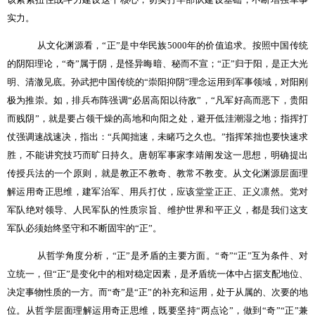
实力。
从文化渊源看，“正”是中华民族
5000
年的价值追求。按照中国传统
的阴阳理论，“奇”属于阴，是怪异晦暗、秘而不宣；“正”归于阳，是正大光
明、清澈见底。孙武把中国传统的“崇阳抑阴”理念运用到军事领域，对阳刚
极为推崇。如，排兵布阵强调“必居高阳以待敌”，“凡军好高而恶下，贵阳
而贱阴”，就是要占领干燥的高地和向阳之处，避开低洼潮湿之地；指挥打
仗强调速战速决，指出：“兵闻拙速，未睹巧之久也。”指挥笨拙也要快速求
胜，不能讲究技巧而旷日持久。唐朝军事家李靖阐发这一思想，明确提出
传授兵法的一个原则，就是教正不教奇、教常不教变。从文化渊源层面理
解运用奇正思维，建军治军、用兵打仗，应该堂堂正正、正义凛然。党对
军队绝对领导、人民军队的性质宗旨、维护世界和平正义，都是我们这支
军队必须始终坚守和不断固牢的“正”。
从哲学角度分析，“正”是矛盾的主要方面。“奇”“正”互为条件、对
立统一，但“正”是变化中的相对稳定因素，是矛盾统一体中占据支配地位、
决定事物性质的一方。而“奇”是“正”的补充和运用，处于从属的、次要的地
位。从哲学层面理解运用奇正思维，既要坚持“两点论”，做到“奇”“正”兼