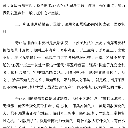
顾，又应分清主次，坚持把“以正合”作为思考问题、谋划工作的重点，努力
做到以重点带一般，抓中心求突破。
二、奇正使用精髓在于灵活，运用奇正思维必须随机应变、因敌制
胜
奇正运用的根本要求是灵活多变。《孙子兵法》强调，指挥者要根
据战场具体形势，做到正中有奇，奇中有正，以正生奇，以奇生正，出敌
不意。在《九变篇》中，孙武专门讲了各种战场机变，并指出将帅不知变
通的“必死”“必生”“忿速”“廉洁”“爱民”等五种危害，强调“将通于九变之利
者，知用兵矣”。将帅如果能灵活运用各种机变，就是懂得用兵了。反
之，“治兵不知九变之术，虽知五利，不能得人之用矣”。就是说，指挥军队
却不掌握各种机变的方法，虽然知道“五利”，也不能充分发挥军队的作用。
奇正运用的精髓要诀是因敌制胜。《孙子兵法》说：“故兵无成势，
无恒形。能因敌变化而取胜者，谓之神。”用兵如神的人，就是因敌变化的
人。只有精通奇正变化规律，做到奇正相生、随机应变，才算真正掌握制
胜之机。“因敌制胜”，就是朱德元帅强调的，对什么敌人打什么仗，有什么