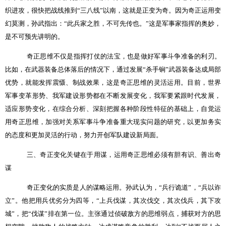
织进攻，很快把战线推到“三八线”以南，这就是正变为奇。因为奇正运用变
幻莫测，孙武指出：“此兵家之胜，不可先传也。”这是军事家指挥的奥妙，
是不可预先讲明的。
奇正思维不仅是指挥打仗的法宝，也是做好军事斗争准备的利刃。
比如，在武器装备总体落后的情况下，通过发展“杀手锏”武器装备达成局部
优势，就能发挥震慑、制战效果，这是奇正思维的灵活运用。目前，世界
军事变革形势、我军建设形势都在不断发展变化，我军要紧跟时代发展，
适应形势变化，在综合分析、深刻把握各种阶段性特征的基础上，自觉运
用奇正思维，加强对关系军事斗争准备重大现实问题的研究，以更加务实
的态度和更加灵活的行动，努力开创军队建设新局面。
三、奇正变化关键在于用谋，运用奇正思维必须有胆有识、善出奇
谋
奇正变化的实质是人的谋略运用。孙武认为，“兵行诡道”，“兵以诈
立”。他把用兵优劣分为四等，“上兵伐谋，其次伐交，其次伐兵，其下攻
城”，把“伐谋”排在第一位。主张通过侦破敌方的思维弱点，捕获对方的思