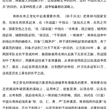
想空隙，挫败敌人的战略方针，达成谋略竞争的胜利，达到“不战而屈人之
兵”的目的。从某种程度上讲，战争输赢都在谋略上。
将帅在奇正变化中起着重要作用。《孙子兵法》把将帅与国家安
危、百姓生死联系起来，在《作战篇》中指出：“故知兵之将，生民之司
命，国家安危之主也。”在《谋攻篇》中指出：“夫将者，国之辅也，辅周则
国必强，辅隙则国必弱。”俗话说，“千军易得，一将难求”，将帅在战争中
的地位作用的确很大。刘备“三顾茅庐”，终于请到神机妙算的诸葛亮，有了
诸葛亮的辅佐，刘备才达到三分天下有其一的目的。公元前
260
年，秦、赵
两国军队在长平形成对峙，秦国偷偷用名将白起换下左庶长王龅，而赵国
却中了离间计，用庸将赵括换下老将廉颇，从将帅使用就足以知道战争胜
负了。最后，白起采用退兵诱敌、分割围歼的奇招，歼灭坑杀赵军
45
万，
这就是历史上著名的长平之战。
奇正变化对将帅能力素质和品德修养有着极高的要求。将帅要在动
态把握战争诸因素的基础上，运用奇正，使敌莫测，以强击弱，以实击
虚，出奇制胜，就必须有高人一筹的能力和胆略。因此，孙武在《计篇》
中提出将帅必须具备“智、信、仁、勇、严”五种素质。将帅指挥作战要“合
于利而战动，不合于利而止”，以是否有利于战场胜利来权衡，必要时候应