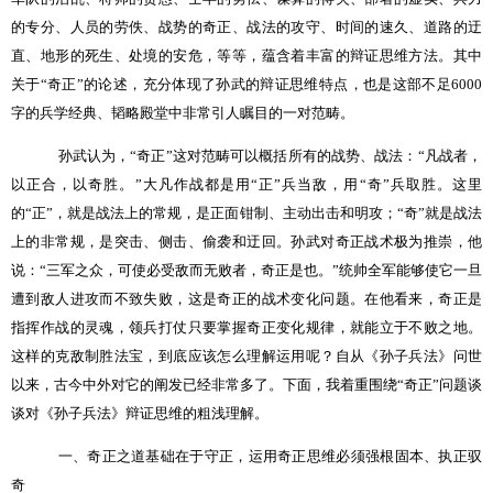
的专分、人员的劳佚、战势的奇正、战法的攻守、时间的速久、道路的迂
直、地形的死生、处境的安危，等等，蕴含着丰富的辩证思维方法。其中
关于“奇正”的论述，充分体现了孙武的辩证思维特点，也是这部不足
6000
字的兵学经典、韬略殿堂中非常引人瞩目的一对范畴。
孙武认为，“奇正”这对范畴可以概括所有的战势、战法：“凡战者，
以正合，以奇胜。”大凡作战都是用“正”兵当敌，用“奇”兵取胜。这里
的“正”，就是战法上的常规，是正面钳制、主动出击和明攻；“奇”就是战法
上的非常规，是突击、侧击、偷袭和迂回。孙武对奇正战术极为推崇，他
说：“三军之众，可使必受敌而无败者，奇正是也。”统帅全军能够使它一旦
遭到敌人进攻而不致失败，这是奇正的战术变化问题。在他看来，奇正是
指挥作战的灵魂，领兵打仗只要掌握奇正变化规律，就能立于不败之地。
这样的克敌制胜法宝，到底应该怎么理解运用呢？自从《孙子兵法》问世
以来，古今中外对它的阐发已经非常多了。下面，我着重围绕“奇正”问题谈
谈对《孙子兵法》辩证思维的粗浅理解。
一、奇正之道基础在于守正，运用奇正思维必须强根固本、执正驭
奇