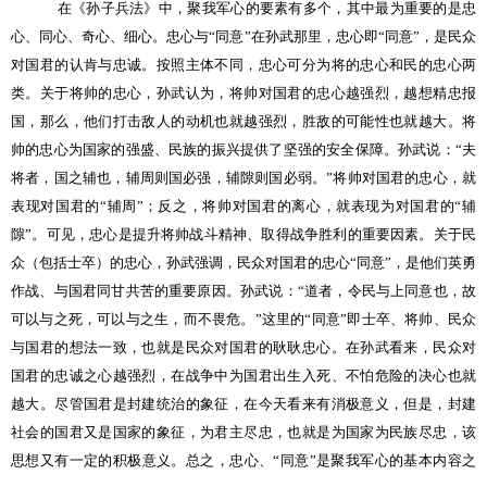
在《孙子兵法》中，聚我军心的要素有多个，其中最为重要的是忠
心、同心、奇心、细心。忠心与“同意”在孙武那里，忠心即“同意”，是民众
对国君的认肯与忠诚。按照主体不同，忠心可分为将的忠心和民的忠心两
类。关于将帅的忠心，孙武认为，将帅对国君的忠心越强烈，越想精忠报
国，那么，他们打击敌人的动机也就越强烈，胜敌的可能性也就越大。将
帅的忠心为国家的强盛、民族的振兴提供了坚强的安全保障。孙武说：“夫
将者，国之辅也，辅周则国必强，辅隙则国必弱。”将帅对国君的忠心，就
表现对国君的“辅周”；反之，将帅对国君的离心，就表现为对国君的“辅
隙”。可见，忠心是提升将帅战斗精神、取得战争胜利的重要因素。关于民
众（包括士卒）的忠心，孙武强调，民众对国君的忠心“同意”，是他们英勇
作战、与国君同甘共苦的重要原因。孙武说：“道者，令民与上同意也，故
可以与之死，可以与之生，而不畏危。”这里的“同意”即士卒、将帅、民众
与国君的想法一致，也就是民众对国君的耿耿忠心。在孙武看来，民众对
国君的忠诚之心越强烈，在战争中为国君出生入死、不怕危险的决心也就
越大。尽管国君是封建统治的象征，在今天看来有消极意义，但是，封建
社会的国君又是国家的象征，为君主尽忠，也就是为国家为民族尽忠，该
思想又有一定的积极意义。总之，忠心、“同意”是聚我军心的基本内容之