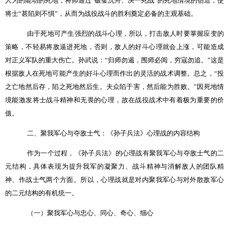
人为的能动的死地，将帅通过“破釜沉舟、决一死战”的死地情境的创造，使
将士“甚陷则不惧”，从而为战役战斗的胜利奠定必备的主观基础。
由于死地可产生强烈的战斗心理，所以，打击敌人时要掌握应变的
策略，不轻易将敌逼进死地，否则，敌人的好斗心理就会上涨，可能造成
对正义军队的重大伤亡。孙武说：“归师勿遏，围师必阅，穷寇勿追。”这是
根据敌人在死地可能产生的好斗心理而作出的灵活的战术调整。总之，“投
之亡地然后存，陷之死地然后生。夫众陷于害，然后能为胜败。”因死地情
境能激发将士战斗精神和无畏的心理，故在战役战术中有着极为重要的价
值。
二、聚我军心与夺敌士气：《孙子兵法》心理战的内容结构
作为一个过程，《孙子兵法》的心理战有聚我军心与夺敌士气的二
元结构，具体表现为提升我军的凝聚力、战斗精神与消解敌人的团队精
神、作战士气两个方面。所以，心理战就是对内聚我军心与对外散敌军心
的二元结构的有机统一。
（一）聚我军心与忠心、同心、奇心、细心