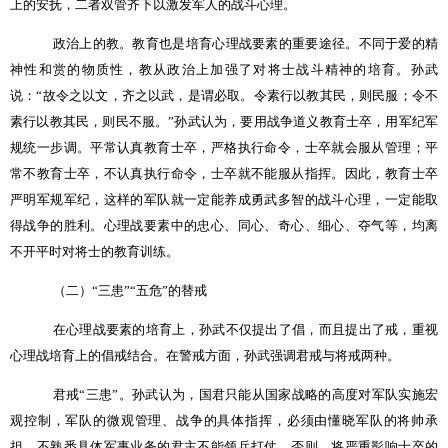
上的安抚，二者双管齐下以激发军人的战斗心理。
政治上的教。教育也是培育心理战要素的重要途径。不同于爱的精
神性和赏的物质性，教从政治上加强了对将士战斗精神的培育。孙武
说：“故令之以文，齐之以武，是谓必取。令素行以教其民，则民服；令不
素行以教其民，则民不服。”孙武认为，要用战争道义教育士卒，用军纪军
规统一步调。平常认真教育士卒，严格执行命令，士卒就会服从管理；平
常不教育士卒，不认真执行命令，士卒就不能服从指挥。因此，教育士卒
严明军规军纪，这样的军队就一定能养成勇武多智的战斗心理，一定能取
得战争的胜利。心理战要素中的忠心、同心、奇心、细心、夺气等，均离
不开平时对将士的教育训练。
（二）“三患”“五危”的替戒
在心理战要素的培育上，孙武不仅提出了倡，而且提出了戒，重视
心理战培育上的倡戒结合。在警戒方面，孙武强调君戒与将戒两种。
君戒“三患”。孙武认为，国君只能从国家战略的高度对军队实施宏
观控制，军队的微观管理、战争的具体指挥，必须由懂晓军队的将帅承
担，不熟悉具体军事业务的君主不能领兵打仗，否则，将严重影响士卒的