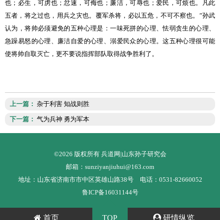
也；必生，可虏也；忿速，可侮也；廉洁，可辱也；爱民，可烦也。凡此
五者，将之过也，用兵之灾也。覆军杀将，必以五危，不可不察也。”孙武
认为，将帅必须避免的五种心理是：一味死拼的心理、怯弱贪生的心理、
急躁易怒的心理、廉洁自爱的心理、溺爱民众的心理。这五种心理很可能
使将帅自取灭亡，更不要说指挥部队取得战争胜利了。
上一篇：
杂于利害 知战则胜
下一篇：
气为兵神 勇为军本
©2026 版权所有 兵道网|山东孙子研究会
邮箱：sunziyanjiuhui@163.com
地址：山东省济南市市中区英雄山路38号 电话：0531-82660052
鲁ICP备16031144号
首页
TOP
研情纵览