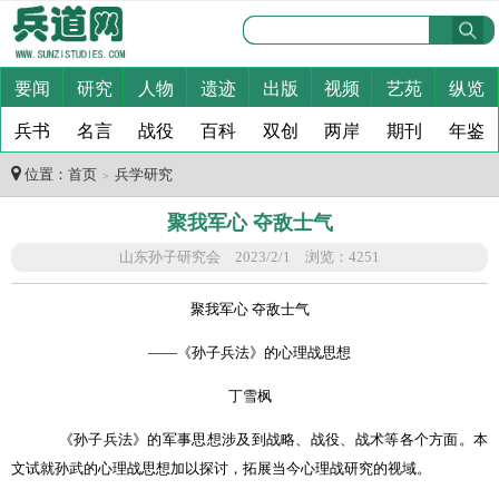
要闻
研究
人物
遗迹
出版
视频
艺苑
纵览
兵书
名言
战役
百科
双创
两岸
期刊
年鉴
位置：
首页
兵学研究
＞
聚我军心 夺敌士气
山东孙子研究会 2023/2/1 浏览：4251
聚我军心 夺敌士气
——《孙子兵法》的心理战思想
丁雪枫
《孙子兵法》的军事思想涉及到战略、战役、战术等各个方面。本
文试就孙武的心理战思想加以探讨，拓展当今心理战研究的视域。