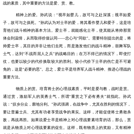
战的素质，其中重要的方法是爱、赏、教。
精神上的爱。孙武说：“视卒如婴儿，故可与之赴深溪；视卒如爱
子，故可与之俱死。”孙武认为对士卒的爱，将其看作婴儿和爱子，这是培
育他们战斗精神的基本方法。爱士卒，就能感化士卒，使其能从将帅那里
体会到温情，从而取得价值认同——忠心与“同欲”。需要特别提出的是，将
帅爱士卒，其目的并非让他们去死，而是激发他们的战斗精神，鼓舞军队
士气，达到“不战而屈人之兵”的战略目的；在万不得已的情况下，即使打
仗，也要以较少的代价换取较大的胜利。较小代价下士卒的伤亡是不可避
免的，这是“必要的恶”。总之，爱士卒是培养军人战斗精神、推进心理战的
重要方法。
物质上的赏。培育将士的心理战素质，平时是爱与教，战时是赏。
通过赏，激励军人的英勇士气，所谓“重赏之下必有勇夫”就指此。孙武
说：“掠乡分众，廓地分利。”孙武强调，在战争中，尤其在胜利的情况下，
要让普遍士兵、尤其有功者享受战争的果实。这样，才能促使将士勇敢杀
敌，再战再胜。如果说爱士卒是精神上对心理战要素培育的话，那么，赏
就是从物质上对心理战要素的促生。这样，既有物质上的奖励，又有精神