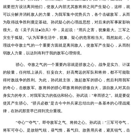
就要想方设法离间他们，使敌人内部尤其敌将帅之间产生疑心，这样，就
可以分解并消耗敌人的力量，为我军集中优势兵力，各个击破敌军，从而
为取得战争胜利奠定基础。孙武疑心的心理战思想，对后来的军事家影响
很大。在《吴子兵法
●
治兵》中，吴起说：“用兵之害，犹豫最大。三军之
灾生于狐疑。”认为军事生活中，犹豫、疑心的危害相当大。既然如此，心
理战中夺敌士气的一个重要方面就是离间敌人，使敌军产生疑心，从而削
弱敌人力量，以达到有利于我的敌军心理情境。
骄心。夺敌之气的一个重要内容就是骄敌之心。战争是实力、计谋
的较量，任何纸上谈兵、狂妄自大、好高骛远的军队和将帅，都不可能取
得对敌战争的胜利。为此，孙武就主张，激起敌军的骄心，然后利用我军
的奇心，击败敌军。敌将帅的骄心即敌将帅的骄傲自大，源自敌人对其自
身实力的夸大，对我军实力的低估和轻心。孙武说：“卑而骄之”。就是要促
使其产生骄心。“骄兵必败”是古今中外兵家总结出的一条基本的心理战规
律，在孙武那里早已得到充分重视。
“夺心”“夺气”。即夺敌军之气、将帅之心。孙武说：“三军可夺气，
将军可夺心。是故朝气锐，昼气惰，暮气归。故善用兵者，避其锐气，击