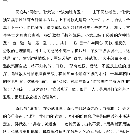
一。
同心与“同欲”。孙武说：“故知胜有五：……上下同欲者胜。”孙武
预知战争胜利有五种基本方法，上下同欲则是其中的一种。不可否认，全
军上下一心，同仇敌忾，这支军队就可能取得对敌斗争的胜利。相反，官
兵将士之间离心离德，很难取得理想的战果。孙武总结了必败的六种情
况：“走”“驰”“陷”“崩”“乱”“北”。其中，“崩”是一种与同心“同欲”相反的、
必败的心理情境。将士之间意见不统一，将帅对士卒及下级认识不足，这
就是“崩”。在“崩”的情况下，军队必然打败仗。孙武说：“大吏怒而不服，
遇敌惑而自战，将不知其能，曰崩。”部将怨恨、愤怒，不服从上级的指
挥，遇到敌人时愤然擅自出战，将帅甚至不知道下级的才能，士卒与将帅
的意见相背，这就是“崩”。“崩”必败。孙武在肯定“同欲则胜”“崩必败”时
说：“齐勇若一，政之道也。”官兵步调一致，如同一人，是用兵打仗的基本
道理，更是胜敌必备的心理条件。
奇心与“诡道”。在孙武那里，奇心并非好奇之心，而是将士出奇兵
的心理准备，也即“非常心”的“诡道”。奇心的价值合理性是由用兵的本质决
定的。孙武说：“兵者，诡道也……攻其无备，出其不意。”用兵就要用谋
略，也就是要用诡道。诡道就必须先了解敌人的心理活动，然后，行动出