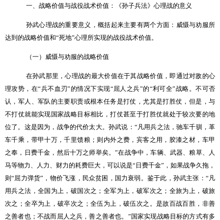
一、战略价值与战役战术价值：《孙子兵法》心理战的意义
孙武心理战的重要意义，概括起来主要有两个方面：威慑与劝服所
达到的战略价值和“死地”心理所实现的战役战术价值。
（一）威慑与劝服的战略价值
在孙武那里，心理战的最大价值在于其战略价值，即通过对敌的心
理攻势，在“兵不血刃”的情况下实现“屈人之兵”的“利可全”战略。不可否
认，军人、军队的主要职责或根本任务是打仗，尤其是打胜仗，但是，与
不打仗就能实现国家战略目标相比，打仗甚至于打胜仗就处于较次要的地
位了。这是因为，战争的代价太大。孙武说：“凡用兵之法，驰车千驯，革
车千乘，带甲十万，千里馈粮；则内外之费，宾客之用，胶漆之材，车甲
之奉，日费千金，然后十万之师举矣。”在战争中，车辆、武器、粮草、人
马等物力、人力、财力的耗费巨大，可以说是“日费千金”，如果战争久拖，
则“屈力弹货”，物价飞涨，民众贫困，国力衰弱。鉴于此，孙武主张：“凡
用兵之法，全国为上，破国次之；全军为上，破军次之；全旅为上，破旅
次之；全卒为上，破卒次之；全伍为上，破伍次之。是故百战百胜，非善
之善者也；不战而屈人之兵，善之善者也。”国家实现战略目标的方式有多