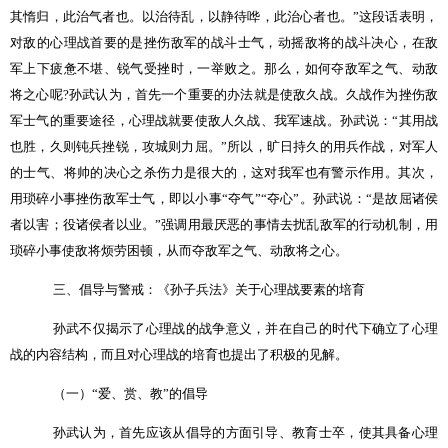
其惰归，此治气者也。以治待乱，以静待哗，此治心者也。”这段话表明，
对敌的心理战首要的是挫伤敌军的战斗士气，动摇敌将的战斗决心，在敌
军上下疲惫不堪、锐气受挫时，一举败之。那么，如何夺敌军之气、动敌
将之心呢
?
孙武认为，首先一个重要的办法就是使敌久战。久战作为挫伤敌
军士气的重要途径，心理战就要使敌人久战、我军速战。孙武说：“其用战
也胜，久则钝兵挫锐，攻城则力屈。”所以，旷日持久的用兵作战，对军人
的士气、将帅的决心之杀伤力是很大的，这对我军也有警示作用。其次，
用琐碎小事挫伤敌军士气，即以小事“夺气”“夺心”。孙武说：“是故屈诸侯
者以害；役诸侯者以业。”强调用最厌恶的事情去扰乱敌军的行动机制，用
琐碎小事使敌将烦劳困顿，从而夺敌军之气、动敌将之心。
三、倡导与警戒：《孙子兵法》关于心理战要素的培育
孙武不仅揭示了心理战的战争意义，并在自己的时代下确立了心理
战的内容结构，而且对心理战的培育也提出了积极的见解。
（一）“爱、赏、教”的倡导
孙武认为，首先应该从倡导的方面引导、教育士卒，使其具备心理