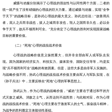
威慑与劝服分别揭示了心理战的强迫性与认同性两个方面，二者的
统一就产生了没有硝烟的心理战的巨大力量。通过威慑与劝服，实现“全争
于天下”的战略目标，是孙武心理战的最大意义。孙武总结说：“故善用兵
者，屈人之兵而非战也，拔人之城而非攻也，毁人之国而非久也，必以全
争于天下，故兵不顿而利可全。”充分肯定了心理战的胜利对实现国家战略
目标的重要价值。
（二）“死地”心理的战役战术价值
心理战的战略价值意义纵然重大，但并非全部由军人或军队去实
现。因为国家的经济实力、科技实力、媒体宣传、国际交往等等，均是实
现“兵不顿而利可全”战略的有效因素。但是，这些大多是由非军人实施的。
与战略价值不同，孙武心理战的战役战术价值主要由军人与军队实现，在
《孙子兵法》中，主要反映在“死地”心理的军事思想上。
孙武认为，作为心理战的战略价值，“威劝”主要在于通过和平的方
式灭敌之威风、消敌之士气，从而达到不战而胜；与此相对应，作为心理
战的战役战术价值，“死地”心理主要在于激发军人的士气，振奋战斗精神，
为战争的胜利奠定主体能动性基础。