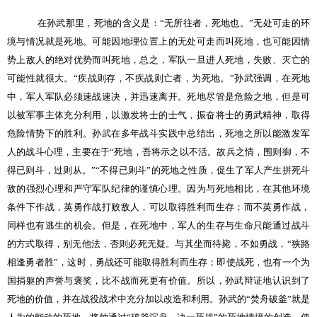
在孙武那里，死地的含义是：“无所往者，死地也。”无处可走的环
境与情况就是死地。可能因地理位置上的无处可走而叫死地，也可能因情
势上敌人的绝对优势而叫死地，总之，军队一旦进人死地，失败、灭亡的
可能性就很大。“疾战则存，不疾战则亡者，为死地。”孙武强调，在死地
中，军人军队必须速战速决，并迅速离开。死地尽管是危险之地，但是可
以被军事主体充分利用，以激发将士的士气，振奋将士的勇武精神，取得
危险情势下的胜利。孙武在多年战斗实践中总结出，死地之所以能激发军
人的战斗心理，主要在于“死地，吾将示之以不活。故兵之情，围则御，不
得已则斗，过则从。”“不得已则斗”的死地之性质，促生了军人产生拼死斗
敌的强烈心理和严守军队纪律的谨慎心理。因为与死地相比，在其他环境
条件下作战，英勇作战打败敌人，可以取得胜利而生存；而不英勇作战，
同样也有逃生的机会。但是，在死地中，军人的生存与生命只能通过战斗
的方式取得，别无他法，否则必死无疑。与其坐而待毙，不如勇战，“狭路
相逢勇者胜”，这时，勇战还可能取得胜利而生存；即使战死，也有一个为
国捐躯的声誉与褒奖，比不战而死更有价值。所以，孙武辩证地认识到了
死地的价值，并在战役战术中充分加以改造和利用。孙武的“焚舟破釜”就是