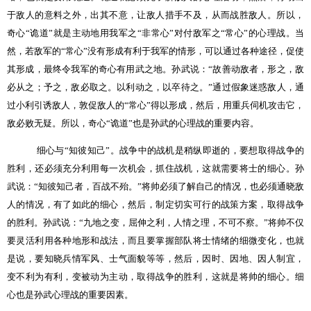
于敌人的意料之外，出其不意，让敌人措手不及，从而战胜敌人。所以，
奇心“诡道”就是主动地用我军之“非常心”对付敌军之“常心”的心理战。当
然，若敌军的“常心”没有形成有利于我军的情形，可以通过各种途径，促使
其形成，最终令我军的奇心有用武之地。孙武说：“故善动敌者，形之，敌
必从之；予之，敌必取之。以利动之，以卒待之。”通过假象迷惑敌人，通
过小利引诱敌人，敦促敌人的“常心”得以形成，然后，用重兵伺机攻击它，
敌必败无疑。所以，奇心“诡道”也是孙武的心理战的重要内容。
细心与“知彼知己”。战争中的战机是稍纵即逝的，要想取得战争的
胜利，还必须充分利用每一次机会，抓住战机，这就需要将士的细心。孙
武说：“知彼知己者，百战不殆。”将帅必须了解自己的情况，也必须通晓敌
人的情况，有了如此的细心，然后，制定切实可行的战策方案，取得战争
的胜利。孙武说：“九地之变，屈伸之利，人情之理，不可不察。”将帅不仅
要灵活利用各种地形和战法，而且要掌握部队将士情绪的细微变化，也就
是说，要知晓兵情军风、士气面貌等等，然后，因时、因地、因人制宜，
变不利为有利，变被动为主动，取得战争的胜利，这就是将帅的细心。细
心也是孙武心理战的重要因素。