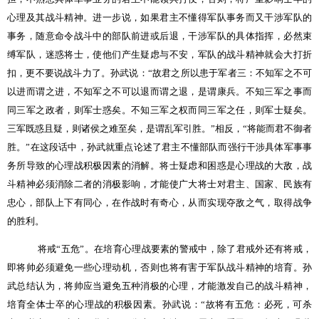
心理及其战斗精神。进一步说，如果君主不懂得军队事务而又干涉军队的
事务，随意命令战斗中的部队前进或后退，干涉军队的具体指挥，必然束
缚军队，迷惑将士，使他们产生疑虑与不安，军队的战斗精神就会大打折
扣，更不要说战斗力了。孙武说：“故君之所以患于军者三：不知军之不可
以进而谓之进，不知军之不可以退而谓之退，是谓康兵。不知三军之事而
同三军之政者，则军士惑矣。不知三军之权而同三军之任，则军士疑矣。
三军既惑且疑，则诸侯之难至矣，是谓乱军引胜。”相反，“将能而君不御者
胜。”在这段话中，孙武就重点论述了君主不懂部队而强行干涉具体军事事
务所导致的心理战积极因素的消解。将士疑虑和困惑是心理战的大敌，战
斗精神必须消除二者的消极影响，才能使广大将士对君主、国家、民族有
忠心，部队上下有同心，在作战时有奇心，从而实现夺敌之气，取得战争
的胜利。
将戒“五危”。在培育心理战要素的警戒中，除了君戒外还有将戒，
即将帅必须避免一些心理动机，否则也将有害于军队战斗精神的培育。孙
武总结认为，将帅应当避免五种消极的心理，才能激发自己的战斗精神，
培育全体士卒的心理战的积极因素。孙武说：“故将有五危：必死，可杀