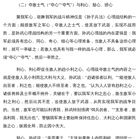
（二）夺敌士气（“夺心”“夺气”）与利心、疑心、骄心
聚我军心，鼓舞我军的战斗精神仅是《孙子兵法》心理战结构的一
个方面；颠授敌军之军心，夺敌人之士气，使其放下武器，实现不战而
胜，是孙武心理战结构的另一个重要方面。孙武心理战的内在逻辑是：我
军必须具有忠心、同心、奇心、细心等心理准备，当敌人不具备这些心理
时，就可一举破之；若敌人也具有与我一样的战斗心理，那么，我军就必
须“夺心”“夺气”，然后一举胜之。
利心。利心即促生敌人的趋小利之心。心理战夺敌士气的内容之一
就是使敌人见小利而忘大利与大义。孙武说：“趋诸侯者以利。”“能使敌人
自至者，利之也；能使敌人不得至者，害之也。”认为人人皆有趋利之心，
诸侯将帅及士卒概不例外，关键在于，要以我军大利之忠心，激生敌军小
利之利心，然后出其不意，迫使敌人放下武器，从而实现我军的战争目
的。当然，敌军也可能以利诱我，孙武特别强调“饵兵勿食。”“支形者，敌
虽利我，我无出也”。警惕我军将士要始终保持住忠心、大利之心和国家民
族之心，纵观全局，防止因小失大。
疑心。孙武说：“亲而离之。”主张如果敌人内部和睦，团结统一，