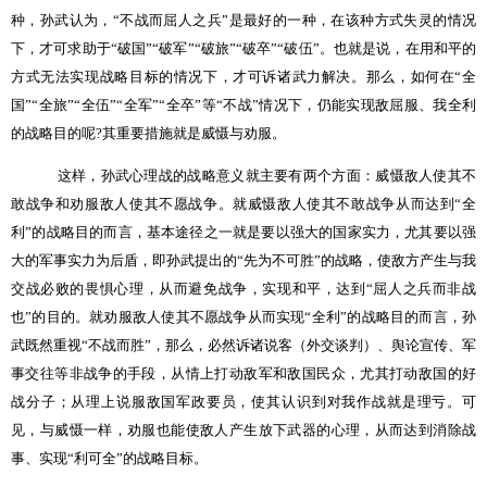
种，孙武认为，“不战而屈人之兵”是最好的一种，在该种方式失灵的情况
下，才可求助于“破国”“破军”“破旅”“破卒”“破伍”。也就是说，在用和平的
方式无法实现战略目标的情况下，才可诉诸武力解决。那么，如何在“全
国”“全旅”“全伍”“全军”“全卒”等“不战”情况下，仍能实现敌屈服、我全利
的战略目的呢
?
其重要措施就是威慑与劝服。
这样，孙武心理战的战略意义就主要有两个方面：威慑敌人使其不
敢战争和劝服敌人使其不愿战争。就威慑敌人使其不敢战争从而达到“全
利”的战略目的而言，基本途径之一就是要以强大的国家实力，尤其要以强
大的军事实力为后盾，即孙武提出的“先为不可胜”的战略，使敌方产生与我
交战必败的畏惧心理，从而避免战争，实现和平，达到“屈人之兵而非战
也”的目的。就劝服敌人使其不愿战争从而实现“全利”的战略目的而言，孙
武既然重视“不战而胜”，那么，必然诉诸说客（外交谈判）、舆论宣传、军
事交往等非战争的手段，从情上打动敌军和敌国民众，尤其打动敌国的好
战分子；从理上说服敌国军政要员，使其认识到对我作战就是理亏。可
见，与威慑一样，劝服也能使敌人产生放下武器的心理，从而达到消除战
事、实现“利可全”的战略目标。