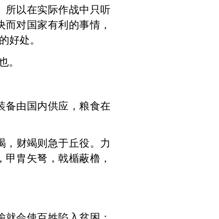
。所以在实际作战中只听
决而对国家有利的事情，
的好处。
也。
装备由国内供应，粮食在
竭
，
财竭则急于丘役。力
，甲胄矢弩，戟楯蔽橹，
输就会使百姓陷入贫困；