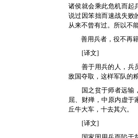
诸侯就会乘此危机而起
说过因笨拙而速战失败
从来不曾有过。所以不
善用兵者，役不再
[译文]
善于用兵的人，兵
敌国夺取，这样军队的
国之贫于师者远输
屈、财殚，中原内虚于
丘牛大车，十去其六。
[译文]
国家因用兵而陷于