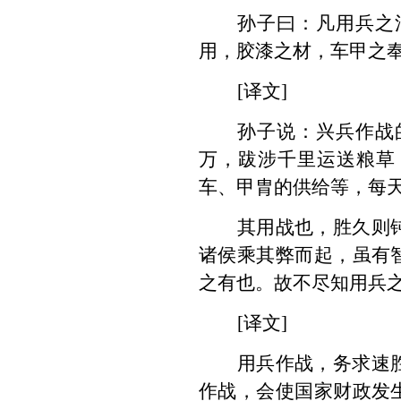
孙子曰：凡用兵之
用，胶漆之材，车甲之
[译文]
孙子说：兴兵作战
万，跋涉千里运送粮草
车、甲胄的供给等，每
其用战也，胜久则
诸侯乘其弊而起，虽有
之有也。故不尽知用兵
[译文]
用兵作战，务求速
作战，会使国家财政发