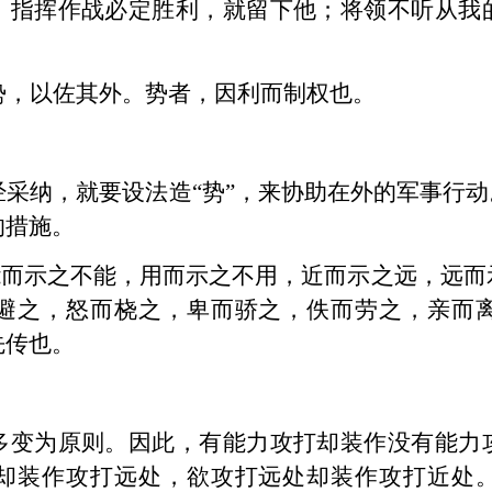
，指挥作战必定胜利，就留下他；将领不听从我
势，以佐其外。势者，因利而制权也。
采纳，就要设法造“势”，来协助在外的军事行动
的措施。
能而示之不能，用而示之不用，近而示之远，远而
避之，怒而桡之，卑而骄之，佚而劳之，亲而
先传也。
多变为原则。因此，有能力攻打却装作没有能力
却装作攻打远处，欲攻打远处却装作攻打近处