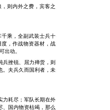
粮，则内外之费，宾客之
车千乘，全副武装士兵十
用度，作战物资器材，战
可出动。
钝兵挫锐、屈力殚货，则
也。夫兵久而国利者，未
实力耗尽；军队长期在外
尽、国内物资枯竭，那么