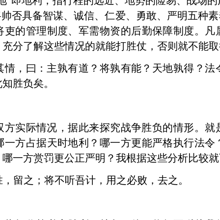
地”即地利，指行程的远近、地势的险易、战场
将帅否具备智谋、诚信、仁爱、勇敢、严明五种素
将吏的管理制度、军需物资的后勤保障制度。凡
，充分了解这些情况的就能打胜仗，否则就不能取
其情，曰：主孰有道？将孰有能？天地孰得？法
此知胜负矣。
双方实际情况，据此来探究战争胜负的情形。就
哪一方占据天时地利？哪一方更能严格执行法令
？哪一方赏罚更公正严明？我根据这些分析比较就
胜，留之；将不听吾计，用之必败，去之。