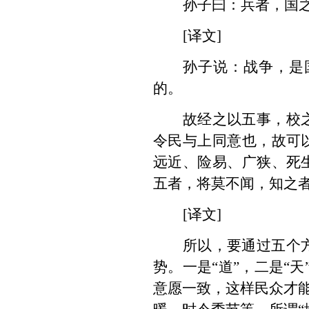
孙子曰：兵者，国
[译文]
孙子说：战争，是
的。
故
经
之以五事
，
校
令民与上同意也，故可
远近、险易、广狭、死
五者，将莫不闻，知之
[译文]
所以，要通过五个
势。一是“道”，二是“天
意愿一致，这样民众才能