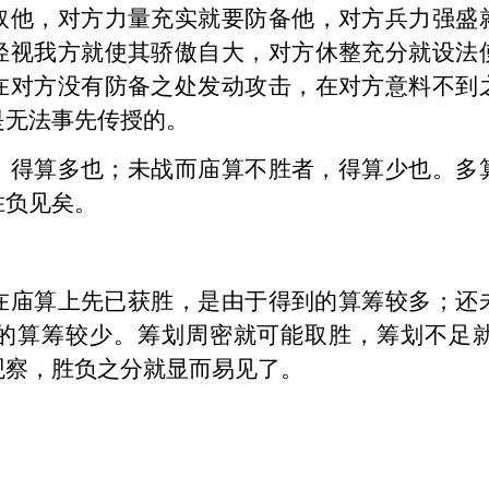
取他，对方力量充实就要防备他，对方兵力强盛
轻视我方就使其骄傲自大，对方休整充分就设法
在对方没有防备之处发动攻击，在对方意料不到
是无法事先传授的。
，得算多也；未战而庙算不胜者，得算少也。多
胜负见矣。
在庙算上先已获胜，是由于得到的算筹较多；还
的算筹较少。筹划周密就可能取胜，筹划不足
观察，胜负之分就显而易见了。