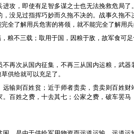
兵进攻，即使有足智多谋之士也无法挽救危局了
的，没见过指挥巧妙而久拖不决的。战事久拖不
能完全了解用兵危害的将领，就不能完全了解用兵
籍，粮不三载；取用于国，因粮于敌，故军食可足
员不再次从国内征集，不再三从国内运粮，武器
粮草供给就可以充足了。
，
远输则百姓贫
；
近于师者贵卖
，
贵卖则百姓财
家。百姓之费，十去其七；公家之费，破车罢马
贫困，是由于供给军用物资而远道运输，远道运