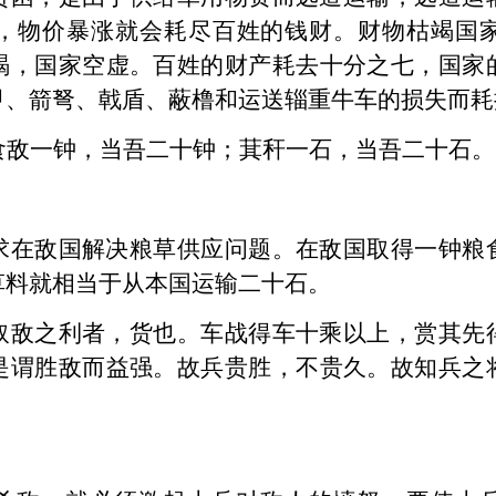
，物价暴涨就会耗尽百姓的钱财。财物枯竭国
竭，国家空虚。百姓的财产耗去十分之七，国家
甲、箭弩、戟盾、蔽橹和运送辎重牛车的损失而耗
食敌一钟，当吾二十钟；
萁
秆一石，当吾二十石。
求在敌国解决粮草供应问题。在敌国取得一钟粮
草料就相当于从本国运输二十石。
取敌之利者，货也。车战得车十乘以上，赏其先
是谓胜敌而益强。故兵贵胜，不贵久。故知兵之