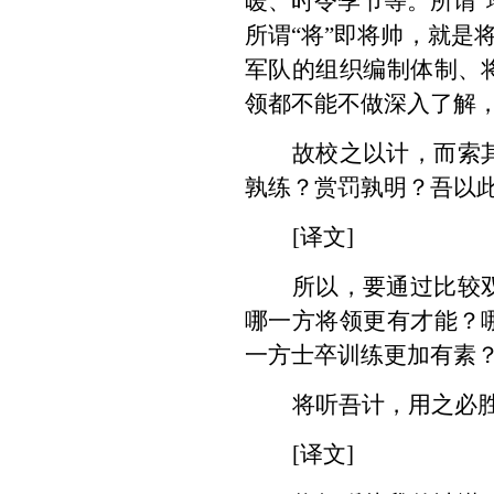
暖、时令季节等。所谓“
所谓“将”即将帅，就是
军队的组织编制体制、
领都不能不做深入了解
故校之以计，而索
孰练？赏罚孰明？吾以
[译文]
所以，要通过比较
哪一方将领更有才能？
一方士卒训练更加有素
将听吾计，用之必
[译文]