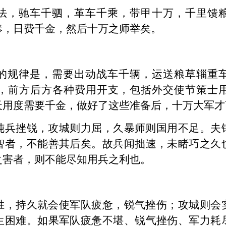
法，驰车千驷，革车千乘，带甲十万，千里馈
奉，日费千金，然后十万之师举矣。
的规律是，需要出动战车千辆，运送粮草辎重
，前方后方各种费用开支，包括外交使节策士
天用度需要千金，做好了这些准备后，十万大军才
钝兵挫锐，攻城则力屈，久暴师则国用不足。夫
智者，不能善其后矣。故兵闻拙速，未睹巧之久
之害者，则不能尽知用兵之利也。
胜，持久就会使军队疲惫，锐气挫伤；攻城则会
生困难。如果军队疲惫不堪、锐气挫伤、军力耗