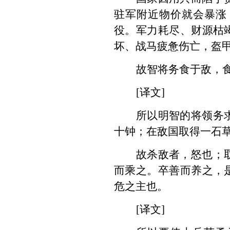
驻军附近物价就会暴涨
役。军力耗尽、财源枯
坏、战马疲惫伤亡，盔
故智将务食于敌，
[译文]
所以明智的将领务
十钟；在敌国取得一石
故杀敌者，怒也；
而乘之。卒善而养之，
危之主也。
[译文]