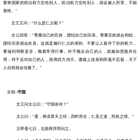
要将国家的统治权力交给别人，统治权力交给别人，就会被人所害，不能
善终。
”
文王又问：
“
什么是仁义呢？
”
太公回答：
“
尊重自己的百姓，团结自己的宗亲。尊重百姓就会和睦，
团结宗亲就会欢喜。这就是施行仁义的准则。不要让人篡夺了你的权力，
要做到明察是非，顺着常理行事。对于顺从自己的人，就施加恩惠并任
用；对于反对自己的人，就用武力消灭。遵循上述原则而毫不迟疑，天下
人自然就会信服了。
”
文韬
--
守国
文王问太公曰：
“
守国奈何？
”
太公曰：
“
斋，将语君天之经，四时所生，仁圣之道，民机之情。
”
王即斋七日，北面再拜而问之。