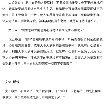
太公答道：
“
君主在听他人说话时，不要轻率地接受，也不要粗暴地拒
绝。轻率接受就容易让自己失去主见，粗暴拒绝可能就会阻塞臣民进言的
途径。君主要像高山一般，使人仰慕却无法窥见其顶峰；要像深渊那样，
让人无法真正测量其深度。神圣英明的君主之德，就是要保持清静公正。
”
文王问：
“
君主怎样才能使内心保持清明而无所不察呢？
”
太公答道：
“
眼睛贵在能够观察看清事物，耳朵贵在听得到远处的意
见，心贵在充满睿智。依靠天下人的眼睛去观察事物，就没有什么是看不
见的；利用天下人的耳朵去倾听意见，就没有什么是听不见的；用思虑天
下之心去思考事物，那么天下的事就没有不知道的。四面八方的情况都汇
集到君主那里，君主自然就能洞察一切而不受蒙蔽了。
”
文韬
--
明传
文王寝疾，召太公望，太子发在侧，曰：
“
呜呼！天将弃予，周之社稷将
以属汝，今予欲师至道之言，以明传之子孙。
”