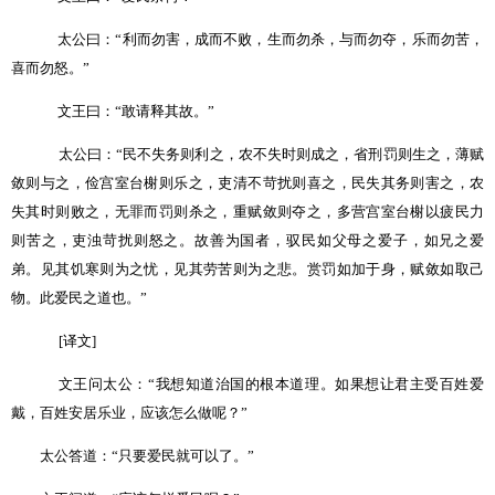
太公曰：
“
利而勿害，成而不败，生而勿杀，与而勿夺，乐而勿苦，
喜而勿怒。
”
文王曰：
“
敢请释其故。
”
太公曰：
“
民不失务则利之，农不失时则成之，省刑罚则生之，薄赋
敛则与之，俭宫室台榭则乐之，吏清不苛扰则喜之，民失其务则害之，农
失其时则败之，无罪而罚则杀之，重赋敛则夺之，多营宫室台榭以疲民力
则苦之，吏浊苛扰则怒之。故善为国者，驭民如父母之爱子，如兄之爱
弟。见其饥寒则为之忧，见其劳苦则为之悲。赏罚如加于身，赋敛如取己
物。此爱民之道也。
”
[
译文
]
文王问太公：
“
我想知道治国的根本道理。如果想让君主受百姓爱
戴，百姓安居乐业，应该怎么做呢？
”
太公答道：
“
只要爱民就可以了。
”