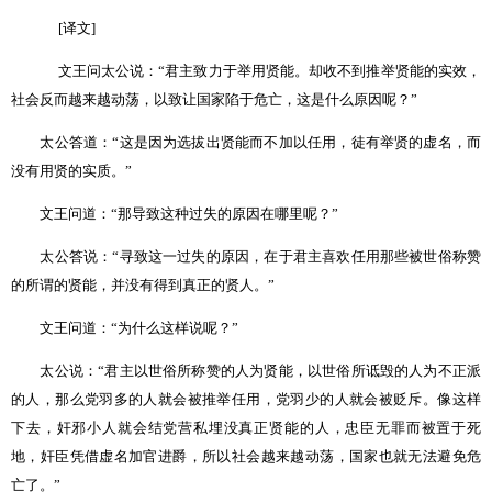
[
译文
]
文王问太公说：
“
君主致力于举用贤能。却收不到推举贤能的实效，
社会反而越来越动荡，以致让国家陷于危亡，这是什么原因呢？
”
太公答道：
“
这是因为选拔出贤能而不加以任用，徒有举贤的虚名，而
没有用贤的实质。
”
文王问道：
“
那导致这种过失的原因在哪里呢？
”
太公答说：
“
寻致这一过失的原因，在于君主喜欢任用那些被世俗称赞
的所谓的贤能，并没有得到真正的贤人。
”
文王问道：
“
为什么这样说呢？
”
太公说：
“
君主以世俗所称赞的人为贤能，以世俗所诋毁的人为不正派
的人，那么党羽多的人就会被推举任用，党羽少的人就会被贬斥。像这样
下去，奸邪小人就会结党营私埋没真正贤能的人，忠臣无罪而被置于死
地，奸臣凭借虚名加官进爵，所以社会越来越动荡，国家也就无法避免危
亡了。
”