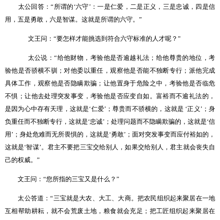
太公回答：
“
所谓的
‘
六守
’
：一是仁爱，二是正义，三是忠诚，四是信
用，五是勇敢，六是智谋。这就是所谓的六守。
”
文王问：
“
要怎样才能挑选到符合六守标准的人才呢？
”
太公说：
“
给他财物，考验他是否逾越礼法；给他尊贵的地位，考
验他是否骄横不驯；对他委以重任，观察他是否能不独断专行；派他完成
具体工作，观察他是否隐瞒欺骗；让他置身于危险之中，考验他是否临危
不惧；让他去处理突发事变，考验他是否应变自如。富裕而不逾礼法的，
是因为心中存有天理，这就是
‘
仁爱
’
；尊贵而不骄横的，这就是
‘
正义
’
；身
负重任而不独断专行，这就是
‘
忠诚
’
；处理问题而不隐瞒欺骗的，这就是‘信
用’；身处危难而无所畏惧的，这就是‘勇敢’；面对突发事变而应付裕如的，
这就是
‘
智谋
’
。君主不要把三宝交给别人，如果交给别人，君主就会丧失自
己的权威。
”
文王问：
“
您所指的三宝又是什么？
”
太公答道：
“
三宝就是大农、大工、大商。把农民组织起来聚居在一地
互相帮助耕耘，就不会荒废土地，粮食就会充足；把工匠组织起来聚居在