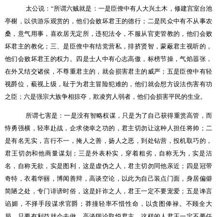
太公说：
“
所谓六贼就是：一是臣僚中有人大兴土木，修建宫室台池
亭榭，以供游乐观赏的，他们会败坏君王的德行；二是民众中有不从事农
桑，意气用事，喜欢居无定所，违犯法令，不服从官吏管教的，他们会败
坏君主的教化；三、是臣僚中有结党营私，排挤贤智，蒙蔽君主视听的，
他们会败坏君王的权力。四是士人中有心志高傲，标榜节操，气焰嚣张，
在外又结交诸侯，不尊重君主的，就会损害君主的威严；五是臣僚中有轻
视爵位，藐视上级，耻于为君主冒险犯难的，他们就会想方设法伤害有功
之臣；六是强宗大族争相掠夺，欺凌穷人弱者，他们会损害平民的生业。
所谓七害是：一是没有智略权谋，只是为了自己获得重赏高管，而
恃勇强横，轻率赴战，企求侥幸之功的，君主切勿让这种人担任将帅；二
是有名无实，言行不一，掩人之善，扬人之恶，到处钻营，投机取巧的，
君王切勿和他商量谋划；三是外表朴实，穿着粗劣，自称无为，实是沽
名，自称无欲，实是图利，这是虚伪之人，君主切勿同他亲近；四是冠带
奇特，衣着华丽，博闻善辩，高谈空论，以此为自己装点门面，身居偏僻
简陋之处，专门诽谤时俗，这是奸诈之人，君王一定不要宠爱；五是谗言
谄媚，不择手段谋求官爵；莽撞轻率不惜性命，以贪图俸禄。不顾全大
局，只要有利益就会去做，高谈阔论取悦君主，这样的人君王一定不要任