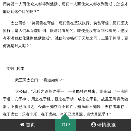
用奖赏一人而使众人都得到勉励，惩罚一人而使众人都收到警戒，怎么才
能达到这个目的呢？
”
太公回答：
“
奖赏贵在守信，惩罚贵在坚决执行。奖赏守信，惩罚坚决
执行，是人们耳朵能听到、眼睛能看见的。即使是没有听到和看见，也没
有不潜移默化受到勉励警戒
”
。诚信能够畅行于天地之间，上通于神明，更
何况是对人呢？
”
文韬
--
兵道
武王问太公曰：
“
兵道如何？
”
太公曰：
“
凡兵之道莫过乎一，一者能独往独来。黄帝曰：
‘
一者阶
于道，几于神
’
。用之在于机，显之在于势，成之在于君。故圣王号兵为凶
器，不得已而用之。今商王知存而不知亡，知乐而不知殃，夫存者非存，
在于虑亡；乐者非乐，在于虑殃。今王已虑其源，岂忧其流乎！
”
首页
TOP
研情纵览
武王曰：
“
两军相遇，彼不可来，此不可往，各设固备，未敢先发，