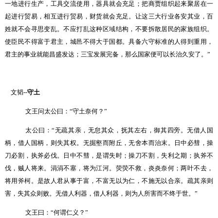
一地进行生产，工具交流使用，器具就会充足；把商贾组织起来聚居在一
起进行贸易，相互进行贸易，财货就会充足。让这三大行业各安其业，百
姓就不会寻思变乱。不应打乱这种区域结构，不要拆散居民的家族组织。
使臣民不得富于君主，城邑不得大于国都。具备六守标准的人得到重用，
君主的事业就能昌盛发达；三宝发展完备，那么国家便可以长治久安了。
”
文韬
--
守土
文王问太公曰：
“
守土奈何？
”
太公曰：
“
无疏其亲，无怠其众，抚其左右，御其四旁。无借人国
柄，借人国柄，则失其权。无掘壑而附丘，无舍本而治末。日中必彗，操
刀必割，执斧必伐。日中不彗，是谓失时；操刀不割，失利之期；执斧不
伐，贼人将来。涓涓不塞，将为江河。荧荧不救，炎炎奈何；两叶不去，
将用斧柯。是故人君从事于富，不富无以为仁，不施无以合亲。疏其亲则
害，失其众则败。无借人利器，借人利器，则为人所害而不终于世。
”
文王曰：
“
何谓仁义？
”