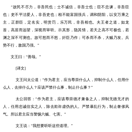
“
故民不尽力，非吾民也；士不诚信，非吾士也；臣不忠谏，非吾臣
也；吏不平洁爱人，非吾吏也；相不能富国强兵，调和阴阳，以安万乘之
主，正群臣，定名实，明赏罚，乐万民，非吾相也。夫王者之道，如龙
首，高居而远望，深视而审听。示其形，隐其情，若天之高不可极也，若
渊之深不可测也。故可怒而不怒，奸臣乃作；可杀而不杀，大贼乃发。兵
势不行，敌国乃强。
”
文王曰：
“
善哉。
”
[
译文
]
文王问太公道：
“
作为君主，应当尊崇什么人，抑制什么人，任用什
么人，去掉什么人？应该严禁什么事，制止什么事？
”
太公回答：
“
作为君主，应该尊崇德才兼备之人，抑制无德无才的
人，任用忠诚信实之人，除去欺诈虚伪的人。严禁暴乱行为，制止奢侈风
气。所以君主应当警惕六贼、七害。
”
文王说：
“
我想要听听这些道理。
”