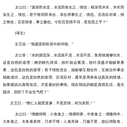
太公曰：
“
源深而水流，水流而鱼生之，情也；根深而木长，木长而
实生之，情也；君子情同而亲合，亲合而事生之，情也。言语应对者，情
之饰也；言至情者，事之极也。今臣言至情不讳，君其恶之乎？
”
[
译文
]
文王说：
“
我愿意听听其中的详情。
”
太公答：
“
水的源流深，水流就不息，水流不息，鱼类就能够生长，
这是自然的道理；树的根扎得深，枝叶就会繁茂，枝叶茂盛才能硕果累
累，这也是自然的道理；君子情投意合，就能够互相合作，互相合作事业
就能成功，这也是自然的道理。言语应对，通常是用来表达真实的情感，
如果能说出真情实话，才是最好的事情。现在我说的都是真情实话，毫无
隐讳，您听了不会生气吧？
”
文王曰：
“
惟仁人能受直谏，不恶至情，何为其然！
”
太公曰：
“
缗微饵明，小鱼食之；缗调饵香，中鱼食之；缗隆饵丰，
大鱼食之。夫鱼食其饵，乃牵于缗；人食其禄，乃服于君。故以饵取鱼，