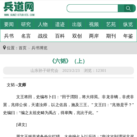
要闻
研究
人物
遗迹
出版
视频
艺苑
纵览
兵书
名言
战役
百科
双创
两岸
期刊
年鉴
位置：
首页
兵书博览
＞
《六韬》（上）
山东孙子研究会 2023/2/23 浏览：12301
文韬
--
文师
文王将田，史编布卜曰：
“
田于渭阳，将大得焉。非龙非螭，非虎非
罴，兆得公侯，天遣汝师，以之佐昌，施及三王。
”
文王曰：
“
兆致是乎？
”
史编曰：
“
编之太祖史畴为禹占，得皋陶，兆比于此。
”
[
译文
]
周文王姬昌准备外出打猎，太史编占卜以后说：
“
您这次到渭河北岸