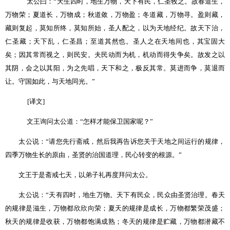
太公曰：
“
天生四时，地生万物，天下有民，仁圣牧之。故春道生，
万物荣；夏道长，万物成；秋道敛，万物盈；冬道藏，万物寻。盈则藏，
藏则复起，莫知所终，莫知所始，圣人配之，以为天地经纪。故天下治，
仁圣藏；天下乱，仁圣昌；至道其然也。圣人之在天地间也，其宝固大
矣；因其常而视之，则民安。夫民动而为机，机动而得失争矣。故发之以
其阴，会之以其阳，为之先唱，天下和之，极反其常。莫进而争，莫退而
让。守国如此，与天地同光。
”
[
译文
]
文王询问太公道：
“
怎样才能保卫国家呢？
”
太公说：
“
请您先行斋戒，然后我再告诉您关于天地之间运行的规律，
四季万物生长的原由，圣贤的治国道理，民心转变的根源。
”
文王于是斋戒七天，以弟子礼再度拜问太公。
太公说：
“
天有四时，地生万物。天下有民众，民众由圣贤治理。春天
的规律是滋生，万物都欣欣向荣；夏天的规律是成长，万物都繁荣茂盛；
秋天的规律是收获，万物都饱满成熟；冬天的规律是贮藏，万物都潜藏不