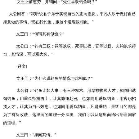
文王上前慰劳，并询问：
“
先生喜欢钓鱼吗？
”
太公回答：
“
我听说君子乐于实现自己的志向抱负，平凡人乐于做好自己
愿意做的事情。现在我钓鱼，跟这个道理很相似。
”
文王曰：
“
何谓其有似也？
”
太公曰：
“
钓有三权：禄等以权，死等以权，官等以权。夫钓以求得
也，其情深，可以观大矣。
”
[
译文
]
文王问：“为什么说钓鱼的情况与此相似？”
太公答：
“
钓鱼比如人事，有三种权术。用厚禄收买人才，如同用诱
饵钓鱼；用重金招揽勇士，让其慷慨赴死，也如同用诱饵钓鱼；用官职招
揽人才，让其为自己效忠，也如同用诱饵钓鱼。凡是垂钓，最终目的都是
为了有所收获，这里面的道理十分深奥，我们可以从这里面悟出治理国家
的道理。
”
文王曰：
“
愿闻其情。
”