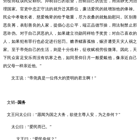
劳役而耽误民众耕织。抑制自己的欲望，控制自己的贪念，用清静无为治
理国家。官吏中忠正守法的就升迁其爵位，廉洁爱民的就增加他的俸禄。
民众中孝敬长者、慈爱晚辈的给予敬重，尽力农桑的就勉励慰问。区别善
恶良莠，表彰善良的人家，提倡心志公平，端正品德节操，用法制禁止邪
恶诈伪。对于自己厌恶的人，如果建立功勋同样给予奖赏；对自己喜欢的
人，如果犯有罪行也必定进行惩罚。赡养鳏寡孤独，赈济遭受天灾人祸之
家。至于帝尧自己的生活，则是十分俭朴，征收赋税劳役微薄。因此，天
下民众富足安乐而没有饥寒之色，如同景仰日月一般爱戴他，像亲近自己
的父母一样亲近他。
”
文王说：
“
帝尧真是一位伟大的贤明的君主啊！
”
文韬
--
国务
文王问太公曰：
“
愿闻为国之大务，欲使主尊人安，为之奈何？
”
太公曰：
“
爱民而已。
”
文王曰：
“
爱民奈何？
”