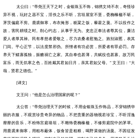
太公曰：
“
帝尧王天下之时，金银珠玉不饰，锦绣文绮不衣，奇怪珍
异不视，玩好之器不宝，淫佚之乐不听，宫垣屋室不垩，甍桷橼楹不斫，
茅茨偏庭不剪。鹿裘御寒，布衣掩形，粝粱之饭，藜藿之羹。不以役作之
故，害民耕绩之时。削心约志，从事乎无为。吏忠正奉法者尊其位，廉洁
爱人者厚其禄。民有孝慈者爱敬之，尽力农桑者慰勉之。旌别淑慝，表其
门闾。平心正节，以法度禁邪伪。所憎者有功必赏，所爱者有罪必罚。存
养天下鳏寡孤独，振赡祸亡之家。其自奉也甚薄，共赋役也甚寡。故万民
富乐，而无饥寒之色，百姓戴其君如日月，亲其君如父母。
”
文王曰：
“
大
哉，贤君之德也。
”
[
译文
]
文王问：
“
他是怎么治理国家的呢？
”
太公答：
“
帝尧治理天下的时候，不用金银珠玉作饰品，不穿锦绣华
丽的衣服，不观赏珍贵奇异的物品，不把贵重的器物视若珍宝，不听淫逸
靡靡的音乐，不粉饰宫庭墙垣，不雕饰甍桷椽楹，不修剪庭院中的茅草。
用鹿裘来御寒，用粗布蔽体，饭食皆是粗粮，喝野菜做的汤羹。不因征发