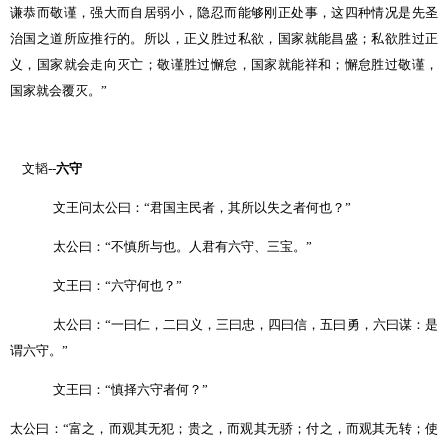
谦恭而敬谨，强大而自居弱小，隐忍而能够刚正处事，这四种情况是先圣
治国之道所应推行的。所以，正义胜过私欲，国家就能昌盛；私欲胜过正
义，国家就会走向灭亡；敬谨胜过懈怠，国家就能祥和；懈怠胜过敬谨，
国家就会覆灭。
”
文韬
--
六守
文王问太公曰：
“
君国主民者，其所以失之者何也？
”
太公曰：
“
不慎所与也。人君有六守、三宝。
”
文王曰：
“
六守何也？
”
太公曰：
“
一曰仁，二曰义，三曰忠，四曰信，五曰勇，六曰谋：是
谓六守。
”
文王曰：
“
慎择六守者何？
”
太公曰：
“
富之，而观其无犯；贵之，而观其无骄；付之，而观其无转；使