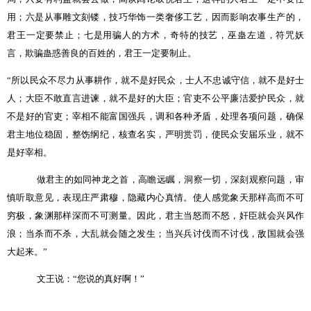
用；六是从事雕文刻镂，技巧华饰一类奢侈工艺，因而影响农事生产的，
君王一定要禁止；七是用骗人的方术，奇特的技艺，巫蛊左道，符咒妖
言，欺骗蛊惑善良的百姓的，君王一定要制止。
“
所以民众不尽力从事耕作，就不是好民众，士人不忠诚守信，就不是好士
人；大臣不敢直言进谏，就不是好的大臣；官吏不公平廉洁爱护民众，就
不是好的官吏；宰相不能富国强兵，调和各种矛盾，处理各项问题，确保
君主地位稳固，整饬纲纪，核查名实，严明赏罚，使民众安届乐业，就不
是好宰相。
做君主的如同神龙之首，高瞻远瞩，洞察一切，深刻观察问题，审
慎听取意见，表现庄严肃穆，隐藏内心真情。使人感觉象天那样高而不可
穷极，象渊那样深而不可测量。因此，君主当怒而不怒，奸臣就会兴风作
浪；当杀而不杀，大乱就会随之发生；当兴兵讨伐而不讨伐，敌国就会强
大起来。
”
文王说：“您说的真好啊！”