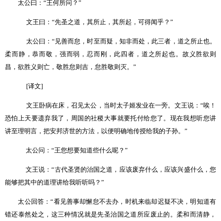
太公曰：
“
王何所问？
”
文王曰：
“
先圣之道，其所止，其所起，可得闻乎？
”
太公曰：
“
见善而怠，时至而疑，知非而处，此三者，道之所止也。
柔而静，恭而敬，强而弱，忍而刚，此四者，道之所起也。故义胜欲则
昌，欲胜义则亡，敬胜怠则吉，怠胜敬则灭。
”
[
译文
]
文王卧病在床，召见太公，当时太子姬发业在一旁。文王说：
“
唉！
恐怕上天要遗弃我了，周国的社稷大事就要托付给您了。现在我想听您讲
讲至理明言，把安邦济世的方法，以便明确地传授给我的子孙。
”
太公问：
“
王您想要知道些什么呢？
”
文王说：
“
古代圣贤的治国之道，应该废弃什么，应该兴盛什么，您
能够把其中的道理讲给我听听吗？
”
太公回答：
“
看见善事却懈怠不去办，时机来临却迟疑不决，明知道有
错还泰然处之，这三种情况就是先圣治国之道所应废止的。柔和而清静，