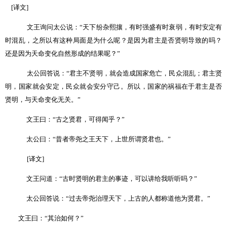
[
译文]
文王询问太公说：
“
天下纷杂熙攘，有时强盛有时衰弱，有时安定有
时混乱，之所以有这种局面是为什么呢？是因为君主是否贤明导致的吗？
还是因为天命变化自然形成的结果呢？
”
太公回答说：
“
君主不贤明，就会造成国家危亡，民众混乱；君主贤
明，国家就会安定，民众就会安分守己。所以，国家的祸福在于君主是否
贤明，与天命变化无关。
”
文王曰：
“
古之贤君，可得闻乎？
”
太公曰：
“
昔者帝尧之王天下，上世所谓贤君也。
”
[
译文
]
文王问道：
“
古时贤明的君主的事迹，可以讲给我听听吗？
”
太公回答说：
“
过去帝尧治理天下，上古的人都称道他为贤君。
”
文王曰：
“
其治如何？
”