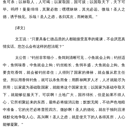
鱼可杀；以禄取人，人可竭；以家取国，国可拔；以国取天下，天下可
毕。呜呼！曼曼绵绵，其聚必散；嘿嘿昧昧，其光必远。微哉！圣人之
德，诱乎独见。乐哉！圣人之虑，各归其次，而树敛焉。
”
[
译文
]
文王说：
“
只要具备仁德品质的人都能接受直率的规谏，不会厌恶真
情实话。您怎么会有这样的想法呢？
”
太公答：
“
钓丝非常细小，鱼饵则清晰可见，小鱼就会上钩；钓丝适
中，鱼饵味香，中鱼就会上钩；钓丝粗长，鱼饵丰盛，大鱼就会上钩。鱼
要贪吃香饵，就会被钓丝牵住；人得到了国家的俸禄，就会服从君主任
使。所以用香饵钓鱼，就可以杀鱼而食；用爵禄网罗人才，人才就能尽为
所用；以家庭为基础取国家，就能将这个国家攻克；以国家为基础夺取天
下，就能够征服天下。可叹啊！土地广大，国祚绵长，但是如果不得人
心，它所积聚起来的东西，最终必将烟消云散；默默无闻，不动声色地暗
中准备，它的光芒必将普照四方。微妙啊！圣人的德化，就在于独到且潜
移默化地争取人心。高兴啊！圣人之虑，就是使天下的人各得其所，人心
能够凝聚。
”