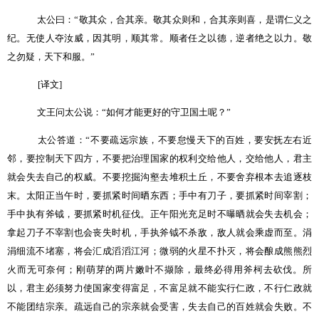
太公曰：
“
敬其众，合其亲。敬其众则和，合其亲则喜，是谓仁义之
纪。无使人夺汝威，因其明，顺其常。顺者任之以德，逆者绝之以力。敬
之勿疑，天下和服。
”
[
译文
]
文王问太公说：
“
如何才能更好的守卫国土呢？
”
太公答道：
“
不要疏远宗族，不要怠慢天下的百姓，要安抚左右近
邻，要控制天下四方，不要把治理国家的权利交给他人，交给他人，君主
就会失去自己的权威。不要挖掘沟壑去堆积土丘，不要舍弃根本去追逐枝
末。太阳正当午时，要抓紧时间晒东西；手中有刀子，要抓紧时间宰割；
手中执有斧钺，要抓紧时机征伐。正午阳光充足时不曝晒就会失去机会；
拿起刀子不宰割也会丧失时机，手执斧钺不杀敌，敌人就会乘虚而至。涓
涓细流不堵塞，将会汇成滔滔江河；微弱的火星不扑灭，将会酿成熊熊烈
火而无可奈何；刚萌芽的两片嫩叶不撷除，最终必得用斧柯去砍伐。所
以，君主必须努力使国家变得富足，不富足就不能实行仁政，不行仁政就
不能团结宗亲。疏远自己的宗亲就会受害，失去自己的百姓就会失败。不