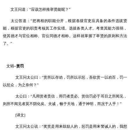
文王问道：
“
应该怎样推举贤能呢？
”
太公答道：
“
把将相的职能分开，根据各级官吏应具备的条件选拔贤
能，根据官吏的职责考核其工作实绩。选拔各类人才。考查其能力强弱，
使其德才与官位相称、官位同德才相称。这样就掌握了举贤的原则和方法
了。
”
文韬
--
赏罚
文王问太公曰：
“
赏所以存劝，罚所以示惩，吾欲赏一以劝百，罚一
以惩众，为之奈何？
”
太公曰：
“
凡用赏者贵信，用罚者贵必。赏信罚必于耳目之所闻见，
则所不闻见者莫不阴化矣。夫诚，畅于天地，通于神明，而况于人乎！
”
[
译文
]
文王问太公说：
“
奖赏是用来鼓励人的，惩罚是用来警诫人的，我想