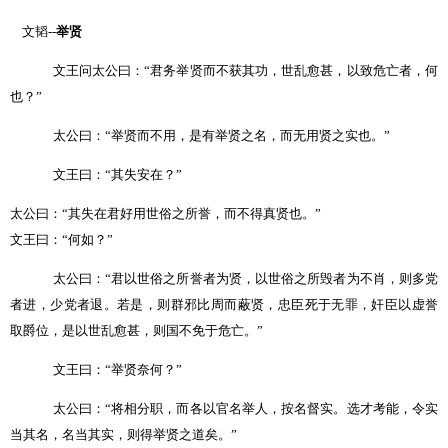
文韬
--
举贤
文王问太公曰：
“
君务举贤而不获其功，世乱愈甚，以致危亡者，何
也？
”
太公曰：
“
举贤而不用，是有举贤之名，而无用贤之实也。
”
文王曰：
“
其失安在？
”
太公曰：
“
其失在君好用世俗之所誉，而不得真贤也。
”
文王曰：
“
何如？
”
太公曰：
“
君以世俗之所誉者为贤，以世俗之所毁者为不肖，则多党
者进，少党者退。若是，则群邪比周而蔽贤，忠臣死于无罪，奸臣以虚誉
取爵位，是以世乱愈甚，则国不免于危亡。
”
文王曰：
“
举贤奈何？
”
太公曰：
“
将相分职，而各以官名举人，按名督实。选才考能，令实
当其名，名当其实，则得举贤之道矣。
”