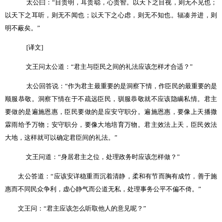
太公曰：
“
目贵明，耳贵聪，心贵智。以天下之目视，则无不见也；
以天下之耳听，则无不闻也；以天下之心虑，则无不知也。辐凑并进，则
明不蔽矣。
”
[
译文
]
文王问太公道：
“
君主与臣民之间的礼法应该怎样才合适？
”
太公回答说：
“
作为君主最重要的是洞察下情，作臣民的最重要的是
顺服恭敬。洞察下情在于不疏远臣民，驯服恭敬就不应该隐瞒私情。君主
要做的是遍施恩惠，臣民要做的是应安守职分。遍施恩惠，要像上天播撒
霖雨给予万物；安守职分，要像大地培育万物。君主效法上天，臣民效法
大地，这样就可以确定君臣间的礼法。
”
文王问道：
“
身居君主之位，处理政务时应该怎样做？
”
太公答道：
“
应该安详稳重而沉着清静，柔和有节而胸有成竹，善于施
惠而不同民众争利，虚心静气而公道无私，处理事务公平不偏不倚。
”
文王问：
“
君主应该怎么听取他人的意见呢？
”