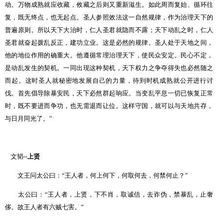
动。万物成熟就应收藏，攸藏之后则又重新滋生。如此周而复始、循环往
复，既无终点，也无起点。圣人参照效法这一自然规律，作为治理天下的
普遍原则。所以天下大治时，仁人圣君就隐而不露；天下动乱之时，仁人
圣君就奋起拨乱反正，建功立业。这是必然的规律。圣人处于天地之间，
他的地位作用的确重大。他遵循常理治理天下，使民众安定。民心不定，
是动乱发生的契机。一同出现这种契机，天下权力之争夺得失也必然随之
而起。这时圣人就秘密地发展自己的力量，待到时机成熟就公开进行讨
伐。首先倡导除暴安民，天下必然群起响应。当变乱平息一切已恢复正常
时，既不要进而争功，也无需退而让位。这样守国，就可以与天地共存，
与日月同光了。
”
文韬
--
上贤
文王问太公曰：
“
王人者，何上何下，何取何去，何禁何止？
”
太公曰：
“
王人者，上贤，下不肖，取诚信，去诈伪，禁暴乱，止奢
侈。故王人者有六贼七害。
”