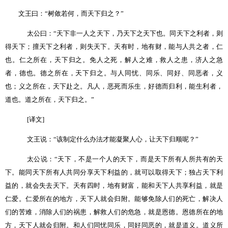
文王曰：
“
树敛若何，而天下归之？
”
太公曰：
“
天下非一人之天下，乃天下之天下也。同天下之利者，则
得天下；擅天下之利者，则失天下。天有时，地有财，能与人共之者，仁
也。仁之所在，天下归之。免人之死，解人之难，救人之患，济人之急
者，德也。德之所在，天下归之。与人同忧、同乐、同好、同恶者，义
也；义之所在，天下赴之。凡人，恶死而乐生，好德而归利，能生利者，
道也。道之所在，天下归之。
”
[
译文
]
文王说：
“
该制定什么办法才能凝聚人心，让天下归顺呢？
”
太公说：
“
天下，不是一个人的天下，而是天下所有人所共有的天
下。能同天下所有人共同分享天下利益的，就可以取得天下；独占天下利
益的，就会失去天下。天有四时，地有财富，能和天下人共享利益，就是
仁爱。仁爱所在的地方，天下人就会归附。能够免除人们的死亡，解决人
们的苦难，消除人们的祸患，解救人们的危急，就是恩德。恩德所在的地
方，天下人就会归附。和人们同忧同乐，同好同恶的，就是道义。道义所