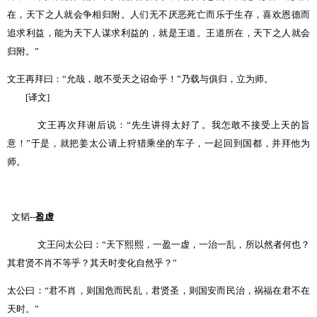
在，天下之人就会争相归附。人们无不厌恶死亡而乐于生存，喜欢恩德而
追求利益，能为天下人谋求利益的，就是王道。王道所在，天下之人就会
归附。
”
文王再拜曰：
“
允哉，敢不受天之诏命乎！
”
乃载与俱归，立为师。
[
译文]
文王再次拜谢后说：
“
先生讲得太好了。我怎敢不接受上天的旨
意！
”
于是，就把姜太公请上狩猎乘坐的车子，一起回到国都，并拜他为
师。
文韬
--
盈虚
文王问太公曰：
“
天下熙熙，一盈一虚，一治一乱，所以然者何也？
其君贤不肖不等乎？其天时变化自然乎？
”
太公曰：
“
君不肖，则国危而民乱，君贤圣，则国安而民治，祸福在君不在
天时。
”