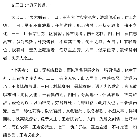
文王曰：
“
愿闻其道。
”
太公曰：
“
夫六贼者：一曰，臣有大作宫室池榭，游观倡乐者，伤王之
德。二曰，民有不事农桑，任气游侠，犯历法禁，不从吏教者，伤王之
化。三曰，臣有结朋党，蔽贤智，障主明者，伤王之权。四，曰士有抗志
高节，以为气势，外交诸侯，不重其主者，伤王之威。五曰，臣有轻爵
位，贱有司，羞为上犯难者，伤功臣之劳。六曰，强宗侵夺，凌侮贫弱
者，伤庶人之业。
“
七害者：一曰，无智略权谋，而以重赏尊爵之故，强勇轻战，侥幸于
外，王者慎勿使为将。二曰，有名无实，出入异言，掩善扬恶，进退为
巧，王者慎勿与谋。三曰，朴其身躬，恶其衣服，语无为以求名，言无欲
以求利，此伪人也，王者慎勿近。四曰，奇其冠带，伟其衣服，博闻辩
辞，虚论高议，以为容美，穷居静处，而诽时俗，此奸人也，王者慎勿
宠。五曰，谗佞苟得，以求官爵，果敢轻死，以贪禄秩，不图大事，得利
而动，以高谈虚论，说于人主，王者慎勿使。六曰，为雕文刻镂，技巧华
饰，而伤农事，王者必禁之。七曰，伪方异技，巫蛊左道，不祥之言，幻
惑良民，王者必止之。