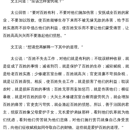
文王问道：
“
应该怎样爱民呢？
”
太公回答：
“
要对百姓有利，不要对他们施加伤害；安抚成全百姓的家
业，不要加以毁败。使百姓能够生存下来而不被无缘无故的杀害，给予百
姓实惠而不掠夺侵占他们的利益，使百姓安乐而不要让他们蒙受痛苦，让
百姓高高兴兴而不要激起他们愤怒。
”
文王说：
“
想请您再解释一下其中的道理。
”
太公说：
“
百姓不失去工作，对他们就是有利的；不耽误耕种收获，就
是促成了百姓的事情；减省刑罚，就是保护了百姓的生存；减轻赋税，就
是给老百姓实惠；少修建宫室台榭，百姓就高兴；官吏清廉不苛捐杂税，
就是让百姓喜悦。相反，使百姓失去工作，就是损害了他们的利益；耽误
农时，就是损坏百姓的事情；百姓无罪而妄加惩罚，就是伤害他们；横征
暴敛，就是对百姓的掠夺；大兴土木修建宫室台榭而疲劳民力，就会增加
百姓的痛苦；官吏贪污苛扰，就会激起百姓的愤怒。所以，善于治国的君
主，统驭百姓像父母爱护子女，兄长爱护弟妹那样，看到他们饥寒就为他
们忧虑，看到他们劳苦就为他们悲痛，对他们施行赏罚就像自己身受赏
罚，向他们征收赋税如同夺取自己的财物。这些就是爱护百姓的道理。
”