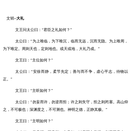
文韬
--
大礼
文王问太公曰：
“
君臣之礼如何？
”
太公曰：
“
为上唯临，为下唯沉，临而无远，沉而无隐。为上唯周，
为下唯定。周则天也，定则地也。或天或地，大礼乃成。
”
文王曰：
“
主位如何？
”
太公曰：
“
安徐而静，柔节先定；善与而不争，虚心平志，待物以
正。
”
文王曰：
“
主听如何？
”
太公曰：
“
勿妄而许，勿逆而拒；许之则失守，拒之则闭塞。高山仰
之，不可极也；深渊度之，不可测也。神明之德，正静其极。
”
文王曰：
“
主明如何？
”