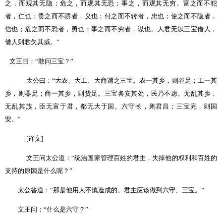
之，而观其无隐；危之，而观其无恐；事之，而观其无穷。富之而不犯
者，仁也；贵之而不骄者，义也；付之而不转者，忠也；使之而不隐者，
信也；危之而不恐者，勇也；事之而不穷者，谋也。人君无以三宝借人，
借人则君失其威。
”
文王曰：
“
敢问三宝？
”
太公曰：
“
大农、大工、大商谓之三宝。农一其乡，则谷足；工一其
乡，则器足；商一其乡，则货足。三宝各安其处，民乃不虑。无乱其乡，
无乱其族，臣无富于君，都无大于国。六守长，则君昌；三宝完，则国
安。
”
[
译文
]
文王问太公道：
“
统治国家管理百姓的君主，失掉他的权利和百姓的
支持的原因是什么呢？
”
太公答道：
“
那是他用人不慎造成的。君主应该做到六守、三宝。
”
文王问：
“
什么是六守？
”