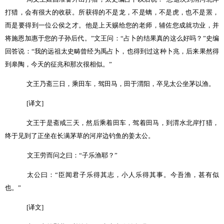
打猎，会有很大的收获。所获得的不是龙，不是螭，不是虎，也不是罴，
而是要得到一位公侯之才。他是上天赐给您的老师，辅佐您成就功业，并
将施恩加惠于您的子孙后代。
”
文王问：
“
占卜的结果真的这么好吗？
”
史编
回答说：
“
我的远祖太史畴曾经为禹占卜，也得到过这种卜兆，后来果然得
到皋陶，今天的征兆和那次很相似。
”
文王乃斋三日，乘田车，驾田马，田于渭阳，卒见太公坐茅以渔。
[
译文
]
文王于是斋戒三天，然后乘着田车，驾着田马，到渭水北岸打猎，
终于见到了正坐在长满茅草的河岸边钓鱼的姜太公。
文王劳而问之曰：
“
子乐渔耶？
”
太公曰：
“
臣闻君子乐得其志，小人乐得其事。今吾渔，甚有似
也。
”
[
译文
]