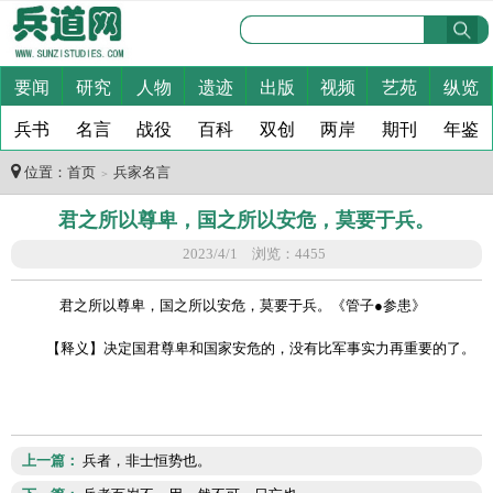
要闻
研究
人物
遗迹
出版
视频
艺苑
纵览
兵书
名言
战役
百科
双创
两岸
期刊
年鉴
位置：
首页
兵家名言
＞
君之所以尊卑，国之所以安危，莫要于兵。
2023/4/1 浏览：4455
君之所以尊卑，国之所以安危，莫要于兵。《管子
●
参患》
【
释义
】决定国君尊卑和国家安危的，没有比军事实力再重要的了。
上一篇：
兵者，非士恒势也。