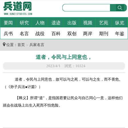
要闻
研究
人物
遗迹
出版
视频
艺苑
纵览
兵书
名言
战役
百科
双创
两岸
期刊
年鉴
位置：
首页
兵家名言
＞
道者，令民与上同意也，
2023/4/1 浏览：10324
道者，令民与上同意也，故可以与之死，可以与之生，而不畏危。
（《孙子兵法
●
计篇》）
【释义
】所谓
“
道
”
，是指国君要让民众与自己同心一意，这样他们
就会在战场上出生入死而不怕危险。