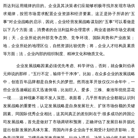
而达到运用规律的目的。企业及其决策者们应能够积极寻找并发现市场供
求规律，按照市场需求配置企业资源和经济要素。这正是孙子所讲的“五
事”对企业战略的启示，因此，企业经营发展战略谋划的“五事”可以看做是
以下几个方面
:
道，消费者的合法利益和合理需求，商业道德和市场交易规
则；天，企业所处的外部竞争态势、竞争环境、国际局势和产业政策；
地，企业所处的地理区位，自然资源比较优势；将，企业人才结构及素质
等方面；法，企业内部的组织制度、精神文化和物质文化。
企业发展战略因素必须优先考虑、科学评估，否则，就会像刘伯承
元帅说的那样，“五行不定，输得干干净净”。比如，在众多企业的发展战略
中，创造百年品牌都是自身长久的梦想。然而改革开放仅仅
20
余年中，一
些企业迅速崛起后又迅速倒塌，比如巨人、爱多、三株、秦池等统统昙花
一现……这种现象不能不发人深思。表面看，几乎所有的企业都能认识到
发展战略的重要性，认定发展战略是自身发展壮大、扩张市场份额的关键
因素。同国际优秀企业相比，这其间真正的差别则在于
:
很多成功的跨国公
司发展战略，首先是做好了市场调研和预测，正确评估了发展目标并据此
提出创新发展的具体方案。而国内许多企业由于长期受计划经济影响，竞
争意识薄弱，习惯于坐等政府政策，行动上滞后，决策上缺少民主性与科