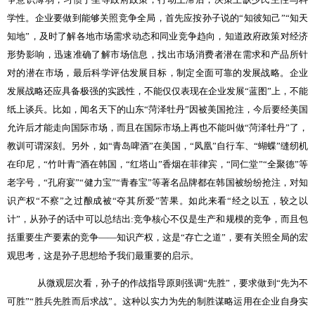
学性。企业要做到能够关照竞争全局，首先应按孙子说的“知彼知己”“知天
知地”，及时了解各地市场需求动态和同业竞争趋向，知道政府政策对经济
形势影响，迅速准确了解市场信息，找出市场消费者潜在需求和产品所针
对的潜在市场，最后科学评估发展目标，制定全面可靠的发展战略。企业
发展战略还应具备极强的实践性，不能仅仅表现在企业发展“蓝图”上，不能
纸上谈兵。比如，闻名天下的山东“菏泽牡丹”因被美国抢注，今后要经美国
允许后才能走向国际市场，而且在国际市场上再也不能叫做“菏泽牡丹”了，
教训可谓深刻。另外，如“青岛啤酒”在美国，“凤凰”自行车、“蝴蝶”缝纫机
在印尼，“竹叶青”酒在韩国，“红塔山”香烟在菲律宾，“同仁堂”“全聚德”等
老字号，“孔府宴”“健力宝”“青春宝”等著名品牌都在韩国被纷纷抢注，对知
识产权“不察”之过酿成被“夺其所爱”苦果。如此来看“经之以五，较之以
计”，从孙子的话中可以总结出
:
竞争核心不仅是生产和规模的竞争，而且包
括重要生产要素的竞争——知识产权，这是“存亡之道”，要有关照全局的宏
观思考，这是孙子思想给予我们最重要的启示。
从微观层次看，孙子的作战指导原则强调“先胜”，要求做到“先为不
可胜”“胜兵先胜而后求战”。这种以实力为先的制胜谋略运用在企业自身实