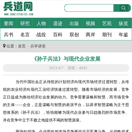
要闻
研究
人物
遗迹
出版
视频
艺苑
纵览
兵书
名言
战役
百科
双创
两岸
期刊
年鉴
位置：
首页
兵学讲堂
＞
《孙子兵法》与现代企业发展
2023/4/7 浏览：4043
当代中国社会正从传统的计划经济向现代市场经济过渡转型，从传
统的农业经济向现代工业经济快速过渡转型。随着市场经济的发展，竞争
正日益成为推动经济社会发展的动力。竞争需要谋略和智慧，而市场竞争
的主体——企业，正是谋略与智慧的表演平台，以讲求智慧谋略为主干思
想体系的《孙子兵法》，恰恰能够为现代企业参与日趋激烈的市场竞争、
并在竞争中立于不败之地提供不竭的智慧源泉。
商场如战场，企业面临的市场竞争更趋近于军事斗争。从战略战术