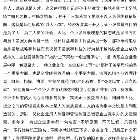
全不同的竞赛场规则，“资本经济”已让位于“知本经济”，决定性的生产要素
是人，准确说是人才。这又使得我们记起孙子的教导
:
“将孰有能”“士卒孰
练”“知兵之将，生民之司命”，孙子十三篇从首至尾莫不以人为最终价值取
向，这就是我们所说的“以人为本”。经济发展离不开人，企业发展最终目的
是为了人，为了人类的社会。因此，企业发展最理想的状态就是发展方向
与员工发展方向高度一致，成长利益与职工利益高度一致，那种单纯追求
自身发展战略和利益而忽视员工发展和利益的行为越来越难以使企业成功
或持久，这就要做到孙子说的“上下同欲”“修道而保法”。“道”表现在企业发
展中即一种凝聚力，一种企业文化、企业精神；而“法”是孙子治军思想的另
一个重要方面，也是企业经营管理的一个重要方面。法可以指企业管理计
划、组织、指挥、协调、控制的规范与标准化程度，即“令之以文，合之以
武”，它使得每一个企业人遵循认同这种制度，使得企业有活力，有效率，
企业中所有的人同心同德参与竞争，实现企业效益最大化，利润最大化。
企业之间的管理差距根本上是人的素质差距，人的素质根本上说是由制度
造就的，所以，优化企业用人制度和管理制度是增强企业竞争力的决定因
素。多年来，有些企业家奉行一句名言
:
“不听原因，不问过程，只要结
果”，不行就将职工除名，不听令就让职工下岗。企业文化，思想工作全不
要了，管理手段仍是粗放型、经验型、行政型的旧套路。这样是创造不出