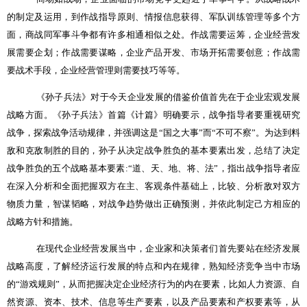
的制定及运用，到作战指导原则、情报信息获得、军队训练管理等多个方
面，商战同军事斗争都有许多相通相似之处。作战需要运筹，企业经营发
展需要企划；作战需要谋略，企业产品开发、市场开拓需要创意；作战需
要战术手段，企业经营管理则需要技巧等等。
《孙子兵法》对于今天企业发展的借鉴价值首先在于企业宏观发展
战略方面。《孙子兵法》首篇《计篇》明确要示，战争指导者要重视研究
战争，探索战争活动规律，并强调这是“国之大事”而“不可不察”。为达到料
敌和克敌制胜的目的，孙子从决定战争胜负的基本要素出发，总结了决定
战争胜负的五个战略基本要素
:
“道、天、地、将、法”，指出战争指导者应
在深入分析和全面把握双方在主、客观条件基础上，比较、分析敌对双方
物质力量，智谋韬略，对战争趋势做出正确预测，并依此制定己方相应的
战略方针和措施。
在现代企业经营发展当中，企业家和决策者们首先要站在经济发展
战略高度，了解经济运行发展的特点和内在规律，熟知经济竞争当中市场
的“游戏规则”，从而把握决定企业经济行为的内在要素，比如人力资源、自
然资源、资本、技术、信息等生产要素，以及产品要素和产权要素等，从