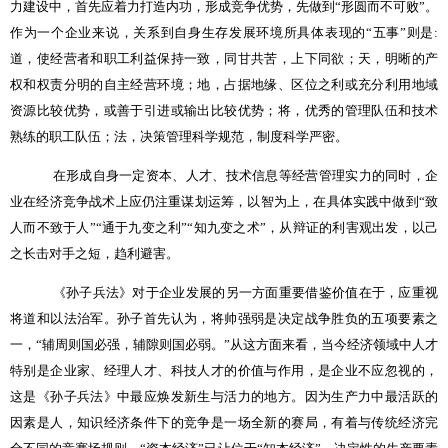
力建设中，首先应着力打造内功，形成竞争优势，先做到“形圆而不可败”。
作为一个企业来说，关系到自身生存发展环境所具体表现的“五事”则是
:
道，使经营者和职工利益保持一致，同甘共苦，上下同欲；天，明晰的产
权和权责分明的自主经营环境；地，占据地缘、区位之利或充分利用地域
资源比较优势，或善于引进或输出比较优势；将，优秀的管理队伍和技术
熟练的职工队伍；法，决策管理科学规范，制度科学严密。
在形成自身一定资本、人才、技术信息等经营管理实力的同时，企
业在经济竞争战术上应仍注重谋划运筹，以智为上，在具体实践中做到“致
人而不致于人”“通于九变之利”“知九变之术”，从辩证的利害观出发，以己
之长击对手之短，趋利避害。
《孙子兵法》对于企业发展的另一方面重要借鉴价值在于，应重视
将道和以法治军。孙子首先认为，将帅强弱是决定战争胜负的五项要素之
一，“辅周则国必强，辅隙则国必弱。”从这方面来看，当今经济领域中人才
特别是企业家、经理人才、科技人才的价值与作用，是企业不应忽视的，
这是《孙子兵法》中最应焕发新生与活力的地方。因为生产力中最活跃的
因素是人，知识经济条件下的竞争是一场全新的赛局，有着与传统经济完