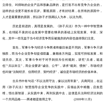
立得住、叫得响的企业产品和形象品牌的，是打造不出有竞争力企业的，
这样的企业更不能长命百岁。重视原因，才有好结果，在所有的原因中，
人才是最重要的原因，所以孙子才强调以人为本，以法为用。
历史是前进的，真理是发展的。《孙子兵法》作为一种中华智慧体
系，在绵延不衰的社会发展中需要在继承的基础上实现发展、丰富、深
化，其中一些无益于当今经济竞争而应被抛弃的内容也值得我们注意。
首先，军事斗争与经济斗争两者终极目标是不同的，军事斗争只讲
独胜，而当今企业竞争却提倡双赢，兼顾各方利益，实现可持续发展，和
谐共存。其次，军事斗争对于对手则排斥任何规则，讲究“兵者，诡道
也”“兵以诈立”，而企业要讲“诚信、公平”，讲求“规则、惯例”，市场经济
也叫做“法制经济、信用经济、契约经济”，诚信是市场经济的价值本体。
古兵书中有句话
:
“不以法而守法，缘以法而常新”。兵商同法，在运
用《孙子兵法》智慧指导企业竞争的实践中，应领会其中精髓，启发思
维，悟出新智谋，从实践中来，再到实践中去，这便是兵法和经济法则的
一个共同品格——两者都是致用之学。
(2009
年
11
月
)