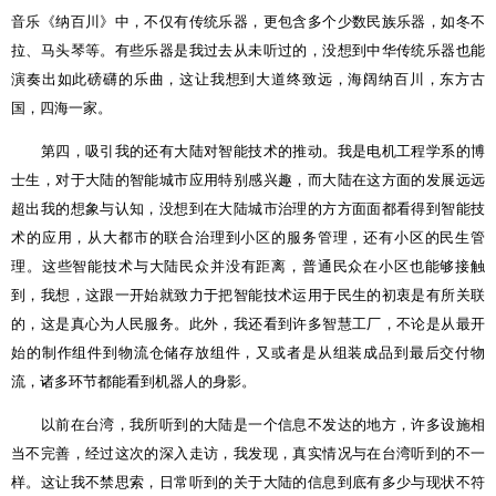
音乐《纳百川》中，不仅有传统乐器，更包含多个少数民族乐器，如冬不
拉、马头琴等。
有些乐器是我过去从未听过的，没想到中华传统乐器也能
演奏出如此磅礴的乐曲，这让我想到大道终致远，海阔纳百川，东方古
国，四海一家。
第四，吸引我的还有大陆对智能技术的推动。我是电机工程学系的博
士生，对于大陆的智能城市应用特别感兴趣，而大陆在这方面的发展远远
超出我的想象与认知，没想到在大陆城市治理的方方面面都看得到智能技
术的应用，从大都市的联合治理到小区的服务管理，还有小区的民生管
理。
这些智能技术与大陆民众并没有距离，普通民众在小区也能够接触
到，我想，这跟一开始就致力于把智能技术运用于民生的初衷是有所关联
的，这是真心为人民服务。
此外，我还看到许多智慧工厂，不论是从最开
始的制作组件到物流仓储存放组件，又或者是从组装成品到最后交付物
流，诸多环节都能看到机器人的身影。
以前在台湾，我所听到的大陆是一个信息不发达的地方，许多设施相
当不完善，经过这次的深入走访，我发现，真实情况与在台湾听到的不一
样。这让我不禁思索，日常听到的关于大陆的信息到底有多少与现状不符