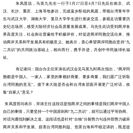
朱凤莲说，马英九先生一行于
3
月
27
日至
4
月
7
日先后在南京、武
汉、长沙、重庆、上海等地参访，完成返乡祭祖的夙愿，带领台湾青年学
生与武汉大学、湖南大学、复旦大学学生进行座谈交流，参观走访重要历
史纪念场所，感受大陆经济社会高质量发展成果。马先生此访受到两岸各
界高度关注，社会舆论普遍给予积极评价，对促进两岸同胞交流往来、推
动两岸关系和平发展具有积极意义。
她表示，衷心希望两岸同胞在坚持“九
二共识”的共同政治基础上，相向而行，携手并进，共创中华民族绵长福
祉。
有记者问：国台办主任宋涛在武汉会见马英九时再次指出，“两岸同
胞都是中国人、一家人，家里的事都好商量、要多商量，我们愿广泛听取
台湾同胞的意见”。接下来大陆是否会和台湾各层面开展更广泛对话，收
集“自家人”意见？
朱凤莲答问表示，宋涛主任这段话是指两岸之间的事情是我们两岸中国人
自己的事情，只要坚持一个中国原则和“九二共识”，就可以通过平等协商、
对话沟通找到解决之道。这段话也是针对“台独”分裂势力勾连外部势力破坏
两岸关系和平发展、损害台湾同胞利益、危害台海和平稳定讲的，既是提