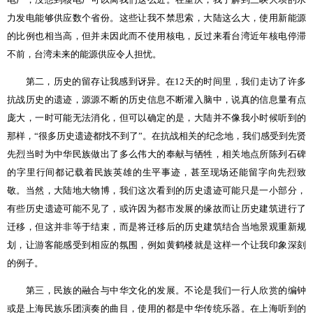
力发电能够供应数个省份。
这些让我不禁思索，大陆这么大，使用新能源
的比例也相当高，但并未因此而不使用核电，反过来看台湾近年核电停滞
不前，台湾未来的能源供应令人担忧。
第二，历史的留存让我感到讶异。在
12
天的时间里，我们走访了许多
抗战历史的遗迹，源源不断的历史信息不断灌入脑中，说真的信息量有点
庞大，一时可能无法消化，但可以确定的是，大陆并不像我小时候听到的
那样，“很多历史遗迹都找不到了”。
在抗战相关的纪念地，我们感受到先贤
先烈当时为中华民族做出了多么伟大的奉献与牺牲，相关地点所陈列石碑
的字里行间都记载着民族英雄的生平事迹，甚至现场还能留字向先烈致
敬。
当然，大陆地大物博，我们这次看到的历史遗迹可能只是一小部分，
有些历史遗迹可能不见了，或许因为都市发展的缘故而让历史建筑进行了
迁移，但这并非等于结束，而是将迁移后的历史建筑结合当地景观重新规
划，让游客能感受到相应的氛围，例如黄鹤楼就是这样一个让我印象深刻
的例子。
第三，民族的融合与中华文化的发展。不论是我们一行人欣赏的编钟
或是上海民族乐团演奏的曲目，使用的都是中华传统乐器。在上海听到的