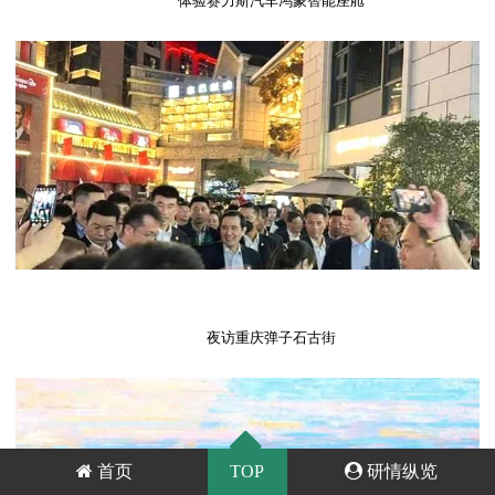
体验赛力斯汽车鸿蒙智能座舱
夜访重庆弹子石古街
首页
TOP
研情纵览