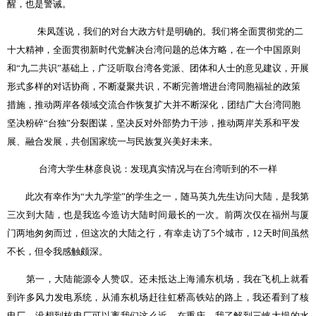
醒，也是警诫。
朱凤莲说，我们的对台大政方针是明确的。我们将全面贯彻党的二
十大精神，全面贯彻新时代党解决台湾问题的总体方略，在一个中国原则
和“九二共识”基础上，广泛听取台湾各党派、团体和人士的意见建议，开展
形式多样的对话协商，不断凝聚共识，不断完善增进台湾同胞福祉的政策
措施，推动两岸各领域交流合作恢复扩大并不断深化，团结广大台湾同胞
坚决粉碎“台独”分裂图谋，坚决反对外部势力干涉，推动两岸关系和平发
展、融合发展，共创国家统一与民族复兴美好未来。
台湾大学生林彦良说
：发现真实情况与在台湾听到的不一样
此次有幸作为“大九学堂”的学生之一，随马英九先生访问大陆，是我第
三次到大陆，也是我迄今造访大陆时间最长的一次。前两次仅在福州与厦
门两地匆匆而过，但这次的大陆之行，有幸走访了
5
个城市，
12
天时间虽然
不长，但令我感触颇深。
第一，大陆能源令人赞叹。还未抵达上海浦东机场，我在飞机上就看
到许多风力发电系统，从浦东机场赶往虹桥高铁站的路上，我还看到了核
电厂，没想到核电厂可以离我们这么近。在重庆，我了解到三峡大坝的水