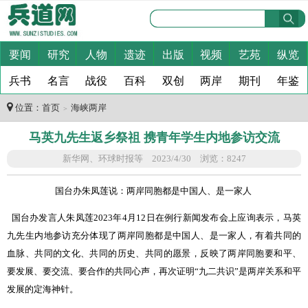
要闻
研究
人物
遗迹
出版
视频
艺苑
纵览
兵书
名言
战役
百科
双创
两岸
期刊
年鉴
位置：
首页
海峡两岸
＞
马英九先生返乡祭祖 携青年学生内地参访交流
新华网、环球时报等 2023/4/30 浏览：8247
国台办朱凤莲说：
两岸同胞都是中国人、是一家人
国台办发言人朱凤莲
2023
年
4
月
12
日在例行新闻发布会上应询表示，马英
九先生内地参访充分体现了两岸同胞都是中国人、是一家人，有着共同的
血脉、共同的文化、共同的历史、共同的愿景，反映了两岸同胞要和平、
要发展、要交流、要合作的共同心声，再次证明“九二共识”是两岸关系和平
发展的定海神针。