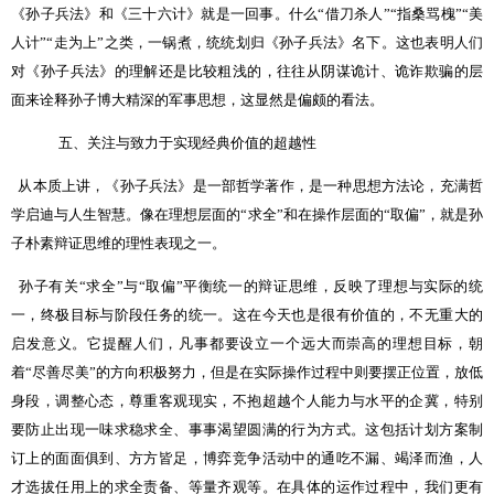
《孙子兵法》和《三十六计》就是一回事。什么“借刀杀人”“指桑骂槐”“美
人计”“走为上”之类，一锅煮，统统划归《孙子兵法》名下。这也表明人们
对《孙子兵法》的理解还是比较粗浅的，往往从阴谋诡计、诡诈欺骗的层
面来诠释孙子博大精深的军事思想，这显然是偏颇的看法。
五、关注与致力于实现经典价值的超越性
从本质上讲，《孙子兵法》是一部哲学著作，是一种思想方法论，充满哲
学启迪与人生智慧。像在理想层面的“求全”和在操作层面的“取偏”，就是孙
子朴素辩证思维的理性表现之一。
孙子有关“求全”与“取偏”平衡统一的辩证思维，反映了理想与实际的统
一，终极目标与阶段任务的统一。这在今天也是很有价值的，不无重大的
启发意义。它提醒人们，凡事都要设立一个远大而崇高的理想目标，朝
着“尽善尽美”的方向积极努力，但是在实际操作过程中则要摆正位置，放低
身段，调整心态，尊重客观现实，不抱超越个人能力与水平的企冀，特别
要防止出现一味求稳求全、事事渴望圆满的行为方式。这包括计划方案制
订上的面面俱到、方方皆足，博弈竞争活动中的通吃不漏、竭泽而渔，人
才选拔任用上的求全责备、等量齐观等。在具体的运作过程中，我们更有