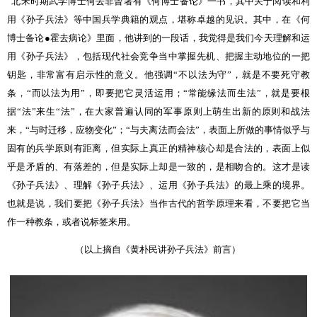
北宋时期武学博士何去非曾著有《何博士备论》一书，其中关于阅读和利
用《孙子兵法》等中国兵学典籍的观点，堪称卓越的见识。其中，在《何
博士备论
●
霍去病论》里面，他讲到的一段话，我觉得是我们今天理解和运
用《孙子兵法》，包括现代社会竞争当中掌握先机、把握主动地位的一把
钥匙，非常富有启示性的意义。他强调“不以法为守”，就是不要死守教
条，“而以法为用”，即要把它灵活运用；“常能缘法而生法”，就是要根
据“法”来生“法”，在大家普遍认同的军事原则上萌生出新的原则和战法
来，“与时迁移，应物变化”；“与夫离法而会法”，表面上所做的事情似乎与
固有的兵学原则有距离，但实际上真正的精神核心却是合法的，表面上似
乎是矛盾的、有落差的，但是实际上却是一致的，是相吻合的。这才是读
《孙子兵法》、理解《孙子兵法》、运用《孙子兵法》的最上乘的境界。
也就是说，我们要把《孙子兵法》当作古代的哲学原理来看，不要把它当
作一种教条，或者说标签来用。
（以上摘自《黄朴民讲孙子兵法》前言）