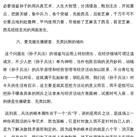
必要借鉴孙子的用兵真艺术、人生大智慧，分清缓急，甄别主次，开拓重
点，把握关键，集中兵力，各个突破，先捡西瓜，后捡芝麻，千万不可不
分重点地到处撒网，平均使用力量，导致捡了芝麻丢了西瓜，甚至芝麻、
西瓜统统丢光的局面发生。
六、要克服生搬硬套、无类比附的倾向
这个问题在《孙子兵法》的借鉴与运用上特别突出，在经济领域可谓泛滥
成灾。不少人把《孙子兵法》奉为神明，当作包医百病的灵丹妙药，动辄
将《孙子兵法》的兵学原理和经营管理等经济活动加以联系，不分青红皂
白一一予以对应。这就属于乱贴标签，胡乱应用。我们说《孙子兵法》对
今天的生活有启示，这主要是就其思想方法论的意义而言，而不是指可以
把孙子哪条具体的用兵之法拿来与经济活动方凿圆枘，试图对号入座，否
则便是生搬硬套、无类比附。
说到底，兵法的根本属性在于一个“兵”字，讲的是用兵之法，是战场上一
种你死我活的斗争艺术、胜负策略，它是针对敌人而不是针对自己人的，
是为了解决敌我矛盾而制定的。因为战争的根本目的就是八个字：消灭敌