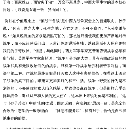
于海；百家殊业，而皆务于治”，万变不离其宗，中西方军事学的基本核心
问题，可以说是旨趣一致、异曲同工的。
例如在价值理念上，“慎战”“备战”是中西方战争观念上的普遍取向。孙子
说：“兵者，国之大事，死生之地，存亡之道，不可不察也。”克劳塞维茨
说：“如果说流血的屠杀是残酷可怕的，那么这只能使我们更加严肃地对待
战争，而不应该使我们出于人道让佩剑逐渐变钝，以致最后有人用利剑把
我们的手臂砍掉。”但是，与此同时，西方军事学家更普遍强调战争必须有
所节制。英国军事学家富勒说：“战争可分为两大类：具有有限政治目的的
战争和具有无限政治目的的战争。只有第一种战争给胜利者带来利益，而
决非第二种。作战的最终目标是歼灭敌人这种有害的信条，在理论上否定
了战争的真正目的，即建立更加美好的和平生活。战争中野蛮的行为是不
划算的，不要使你的敌人陷入绝望，尽管你会赢得战争，但是那样几乎会
拖延战争，造成财产和人员的更大伤亡，这本质上来说对你是不利的。”这
与《孙子兵法》中的“归师勿遏，围师必阙，穷寇勿迫”思想一致，是完全符
合政治生态学的一般原理的——“除恶不能务尽”，留有对手，恰恰是自己得
以生存的前提。