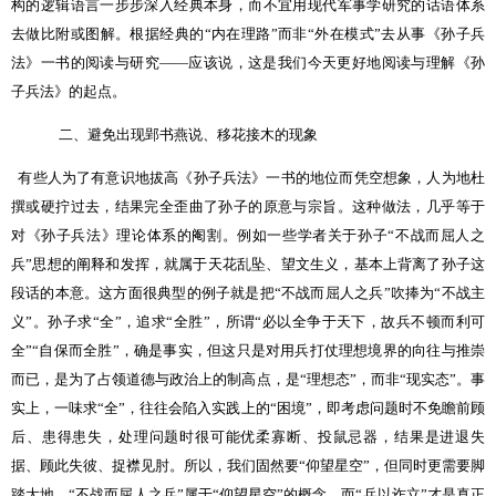
构的逻辑语言一步步深入经典本身，而不宜用现代军事学研究的话语体系
去做比附或图解。根据经典的“内在理路”而非“外在模式”去从事《孙子兵
法》一书的阅读与研究——应该说，这是我们今天更好地阅读与理解《孙
子兵法》的起点。
二、避免出现郢书燕说、移花接木的现象
有些人为了有意识地拔高《孙子兵法》一书的地位而凭空想象，人为地杜
撰或硬拧过去，结果完全歪曲了孙子的原意与宗旨。这种做法，几乎等于
对《孙子兵法》理论体系的阉割。例如一些学者关于孙子“不战而屈人之
兵”思想的阐释和发挥，就属于天花乱坠、望文生义，基本上背离了孙子这
段话的本意。这方面很典型的例子就是把“不战而屈人之兵”吹捧为“不战主
义”。孙子求“全”，追求“全胜”，所谓“必以全争于天下，故兵不顿而利可
全”“自保而全胜”，确是事实，但这只是对用兵打仗理想境界的向往与推崇
而已，是为了占领道德与政治上的制高点，是“理想态”，而非“现实态”。事
实上，一味求“全”，往往会陷入实践上的“困境”，即考虑问题时不免瞻前顾
后、患得患失，处理问题时很可能优柔寡断、投鼠忌器，结果是进退失
据、顾此失彼、捉襟见肘。所以，我们固然要“仰望星空”，但同时更需要脚
踏大地。“不战而屈人之兵”属于“仰望星空”的概念，而“兵以诈立”才是真正