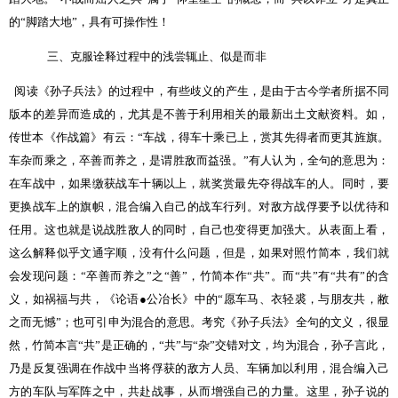
的“脚踏大地”，具有可操作性！
三、克服诠释过程中的浅尝辄止、似是而非
阅读《孙子兵法》的过程中，有些歧义的产生，是由于古今学者所据不同
版本的差异而造成的，尤其是不善于利用相关的最新出土文献资料。如，
传世本《作战篇》有云：“车战，得车十乘已上，赏其先得者而更其旌旗。
车杂而乘之，卒善而养之，是谓胜敌而益强。”有人认为，全句的意思为：
在车战中，如果缴获战车十辆以上，就奖赏最先夺得战车的人。同时，要
更换战车上的旗帜，混合编入自己的战车行列。对敌方战俘要予以优待和
任用。这也就是说战胜敌人的同时，自己也变得更加强大。从表面上看，
这么解释似乎文通字顺，没有什么问题，但是，如果对照竹简本，我们就
会发现问题：“卒善而养之”之“善”，竹简本作“共”。而“共”有“共有”的含
义，如祸福与共，《论语
●
公冶长》中的“愿车马、衣轻裘，与朋友共，敝
之而无憾”；也可引申为混合的意思。考究《孙子兵法》全句的文义，很显
然，竹简本言“共”是正确的，“共”与“杂”交错对文，均为混合，孙子言此，
乃是反复强调在作战中当将俘获的敌方人员、车辆加以利用，混合编入己
方的车队与军阵之中，共赴战事，从而增强自己的力量。这里，孙子说的