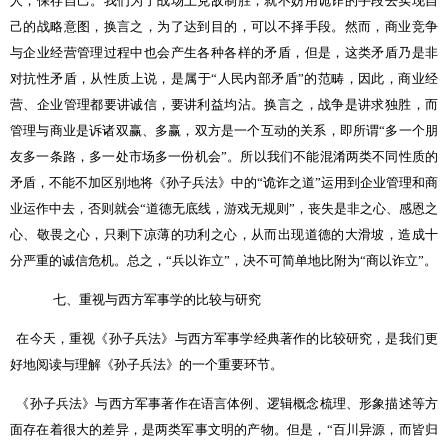
人，保存自己。我们为了战场上克敌制胜，就不妨用诡诈的手段去实现自
己的战略意图，换言之，为了达到目的，可以不择手段。然而，商业竞争
与企业经营管理过程中也会产生各种各样的矛盾，但是，这类矛盾乃是非
对抗性矛盾，从性质上说，是属于“人民内部矛盾”的范畴，因此，商业经
营、企业管理都要讲诚信，要讲利益均沾。换言之，战争是讲求独胜，而
管理与商业是诉诸双赢、多赢，双方是一个互动的关系，即所谓“多一个朋
友多一条路，多一处市场多一份机会”。所以我们不能混淆两类不同性质的
矛盾，不能不加区别地将《孙子兵法》中的“诡诈之道”运用到企业管理和商
业运作中去，否则就会“道德无底线，游戏无规则”，丧失是非之心、感恩之
心、敬畏之心，只剩下凉薄的功利之心，从而出现道德的大滑坡，造成十
分严重的诚信危机。总之，“兵以诈立”，决不可简单地比附为“商以诈立”。
七、重视与西方军事学的比较与研究
在今天，重视《孙子兵法》与西方军事学经典著作的比较研究，是我们更
好地阅读与理解《孙子兵法》的一个重要环节。
《孙子兵法》与西方军事著作在语言体例、逻辑概念梳理、形象描述等方
面存在着很大的差异，是两类军事文明的产物。但是，“百川异源，而皆归