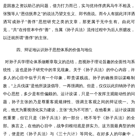
是因敌之资以助己的问题，借力打力而已，实与优待俘虏风马牛不相及，
张预等人“恩信抚养之”的说法乃望文生义、郢书燕说。而今人有据此洋洋洒
洒写成孙子“善俘”思想研究之类的文章，那更属于无中生有。由此可
见，“共”在传世本中作“善”，当属《孙子兵法》流传过程中为后人所臆改，
以迁就所谓“善俘”的主张。
四、辩证地认识孙子思想体系的价值与地位
对孙子兵学理论体系做断章取义的总结，忽视孙子理论旨趣的全面性与系
统性，这也是孙子研究中的常见现象。关于《孙子兵法》的中心内容，许
多人的心目中似乎只有一个印象，即贵谋贱战。孙子的确推崇以谋略制
敌，“上兵伐谋”是他所汲汲倡导、一再强调的。但是，仅仅以此归纳孙子的
中心思想，多少是有些偏颇的。运计设谋，只是一个发挥主观能动性的问
题，孙子主张的乃是尊重客观规律性、强调主客观之间的辩证统一。为
此，他尤为重视强化实力建设，主张“先为不可胜”。在他看来，运计设谋固
然重要，但它只是《孙子兵法》的一部分，绝不等于《孙子兵法》的全
部。换言之，在他的心目中，战争归根结底是拼实力。这方面最典型的例
子，便是把《孙子兵法》与《三十六计》等同化。在好多人的印象中，