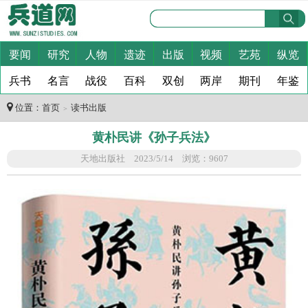
要闻
研究
人物
遗迹
出版
视频
艺苑
纵览
兵书
名言
战役
百科
双创
两岸
期刊
年鉴
位置：
首页
读书出版
＞
黄朴民讲《孙子兵法》
天地出版社 2023/5/14 浏览：9607