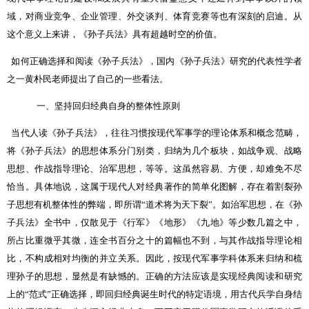
域，对商业竞争、企业管理、外交谈判、体育竞赛等也有深刻的启迪。从
这个意义上来讲，《孙子兵法》具有超越时空的价值。
如何正确选择和阅读《孙子兵法》，国内《孙子兵法》研究的代表性学者
之一黄朴民老师提出了自己的一些看法。
一、坚持回归经典自身的整体性原则
当代人读《孙子兵法》，往往习惯按现代军事学的理论体系和概念范畴，
将《孙子兵法》的思想体系分门别类，归纳为几个板块，如战争观、战略
思想、作战指导理论、治军思想，等等。这虽然容易、方便，却难免不尽
恰当。具体地说，这属于现代人对经典著作的简单化图解，存在着割裂孙
子思想有机整体性的弊端，即所谓“道术将为天下裂”。如治军思想，在《孙
子兵法》全书中，仅散见于《行军》《地形》《九地》等少数几篇之中，
所占比重微乎其微，连全书百分之十的篇幅也不到，与其作战指导理论相
比，不构成相对均衡的并立关系。因此，按现代军事学科体系来归纳和梳
理孙子的思想，显然是有缺憾的。正确的方法应该是实现经典阅读和研究
上的“范式”正确选择，即回归经典诞生时代的特定语境，用古代兵学自身结