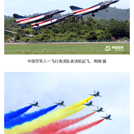
中国空军八一飞行表演队表演机起飞。周闽
/
摄