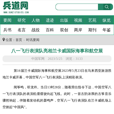
要闻
研究
人物
遗迹
出版
视频
艺苑
纵览
兵书
名言
战役
百科
双创
两岸
期刊
年鉴
位置：
首页
时讯要闻
＞
八一飞行表演队亮相兰卡威国际海事和航空展
中国军网 2023/5/25 浏览：3133
第
16
届兰卡威国际海事和航空展2023年
5
月
23
日在马来西亚旅游胜
地兰卡威开幕，中国空军八一飞行表演队上演精彩表演。
闻筝鸣，听龙吟。当日
13
时
28
分，随着滑出指令下达，中国空军八
一飞行表演队的表演机缓缓驶向起飞线。此时，一首古韵浓厚的古筝音乐
骤然响起，伴随着发动机的轰鸣声，空军八一飞行表演队在兰卡威机场上
空掀起
“
中国风
”
。