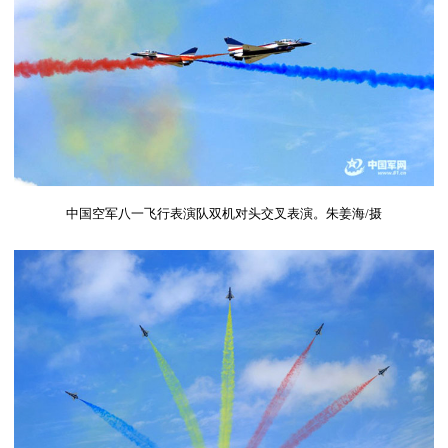
中国空军八一飞行表演队双机对头交叉表演。朱姜海
/
摄