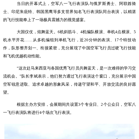
当日的开幕式上，空军八一飞行表演队与俄罗斯勇士、阿联酋骑
士、印尼朱庇特、韩国黑鹰等多支世界知名飞行表演队同台表演，以精湛
的飞行技能奉上了一场极具震撼力的视觉盛宴。
大国仪仗，炫舞蓝天。
6
机斜筋斗、
4
机编队横滚、单机
4
点横滚、
5
机水平开花
……
从多机编组到单机飞行，近
20
分钟的表演、
17
个特技动
作，队形整齐划一、衔接紧密，充分展现了中国空军飞行员过硬飞行技能
和飞机优越机动性能。
“
这次赴马来西亚与各国优秀飞行员共舞蓝天，是一次难得的学习交
流机会。
”
队长李斌表示，他们努力通过飞行表演这个窗口，充分展示中国
空军锐意进取、追求卓越的形象风采，传递守望和平、开放交流的良好愿
望。
根据主办方安排，会展期间共设置
3
个专业日、
2
个公众日，空军八
一飞行表演队将进行
4
个场次飞行表演。