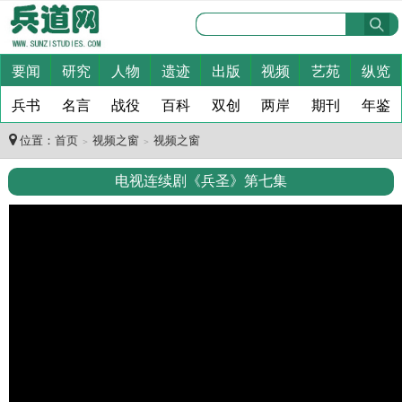
要闻
研究
人物
遗迹
出版
视频
艺苑
纵览
兵书
名言
战役
百科
双创
两岸
期刊
年鉴
位置：
首页
视频之窗
视频之窗
＞
＞
电视连续剧《兵圣》第七集